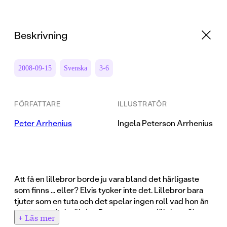
Beskrivning
2008-09-15
Svenska
3-6
FÖRFATTARE
ILLUSTRATÖR
Peter Arrhenius
Ingela Peterson Arrhenius
Att få en lillebror borde ju vara bland det härligaste
som finns ... eller? Elvis tycker inte det. Lillebror bara
tjuter som en tuta och det spelar ingen roll vad hon än
gör för att skoja till det. Pappa säger att lillebror Sigge
+ Läs mer
nog ska sluta tjuta och bli rolig att leka med, bara Elvis