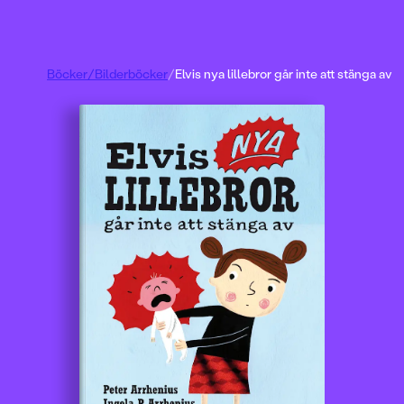
Böcker
/
Bilderböcker
/
Elvis nya lillebror går inte att stänga av