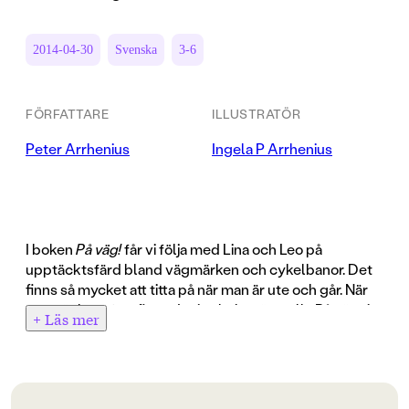
2014-04-30
Svenska
3-6
FÖRFATTARE
ILLUSTRATÖR
Peter Arrhenius
Ingela P Arrhenius
I boken
På väg!
får vi följa med Lina och Leo på
upptäcktsfärd bland vägmärken och cykelbanor. Det
finns så mycket att titta på när man är ute och går. När
man tänker efter finns det ju skyltar överallt. På väg till
+ Läs mer
skolan, utanför dagis, när man parkerar vid mataffären -
ja, det verkar ju finnas hur många regler som helst att
följa!