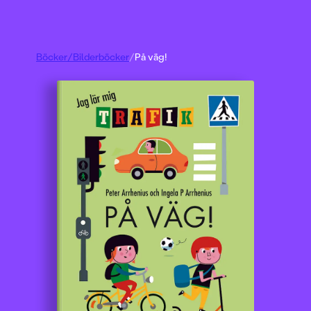
Böcker
/
Bilderböcker
/
På väg!