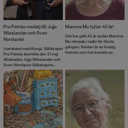
Pro Patrias medalj till Jujja
Mamma Mu fyller 40 år!
Wieslander och Sven
Det har gått 40 år sedan Mamma
Nordqvist
Mu råmade i radio för första
gången. Resten är en kraxig
I samband med Kungl. Sällskapet
historia som har kantats av
Pro Patrias årsmöte den 21 maj
försäljningssuccé, roliga visor
tilldelades Jujja Wieslander och
och priser – och framför allt
Sven Nordqvist Sällskapets
kärlek till fantasin. Nu firas
guldmedalj För medborgerliga
jubileet med en ny pekbok:
förtjänster i 8:e storleken.
Kråkans kläder
.