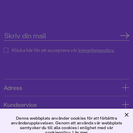
Klicka här för att acceptera vår
Integritetspolicy.
Adress
Adress
Kundservice
08-769 88 00
×
Kontakta oss
Denna webbplats använder cookies för att förbättra
Förlaget
användarupplevelsen. Genom att använda vår webbplats
Tryckerigatan 4
Kundservice
samtycker du till alla cookies i enlighet med vår
cookiepolicy.
Läs mer
Om oss