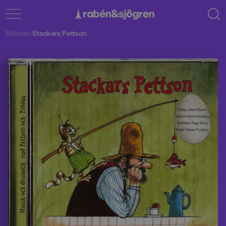
Böcker
/
Stackars Pettson