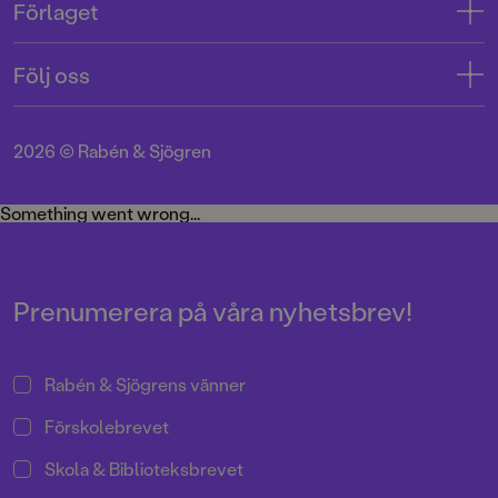
Förlaget
Tryckerigatan 4
Kundservice
Om oss
103 12 Stockholm
Följ oss
Användarvillkor intressenter
Jobba hos oss
Org.nr: 556045-7748
Användarvillkor nyhetsbrev
Facebook
Manus
2026
©
Rabén & Sjögren
Integritetspolicy
Instagram
Medarbetare
Cookie Policy
Twitter
Something went wrong...
Miljö och hållbarhet
Pressrum
Prenumerera på våra nyhetsbrev!
Rabén & Sjögrens vänner
Förskolebrevet
Skola & Biblioteksbrevet