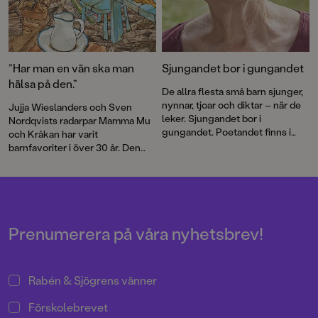
”Har man en vän ska man
Sjungandet bor i gungandet
hälsa på den.”
De allra flesta små barn sjunger,
nynnar, tjoar och diktar – när de
Jujja Wieslanders och Sven
leker. Sjungandet bor i
Nordqvists radarpar Mamma Mu
gungandet. Poetandet finns i
och Kråkan har varit
spretandet med armar och ben
barnfavoriter i över 30 år. Den
och med orden som ska
nya bilderboken
Mamma Mu blir
formuleras, skriver Jujja
ledsen
är en varm berättelse om
Wieslander.
vänskap och försoning.
Prenumerera på våra nyhetsbrev!
Rabén & Sjögrens vänner
Förskolebrevet