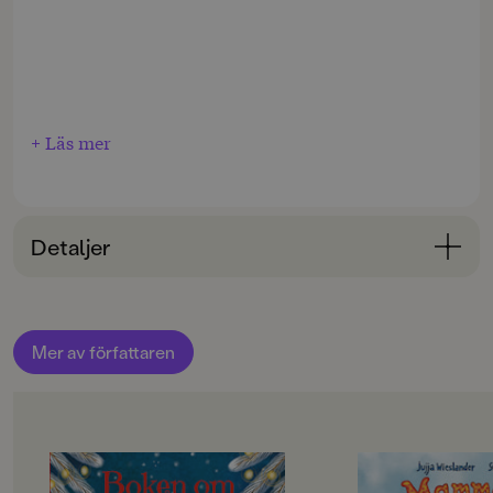
+ Läs mer
Detaljer
Bokinformation
ÅLDERSGRUPP
Mer av författaren
3-6
ORIGINALSPRÅK
Svenska
OM BOKEN
OM BOKEN
SPRÅK