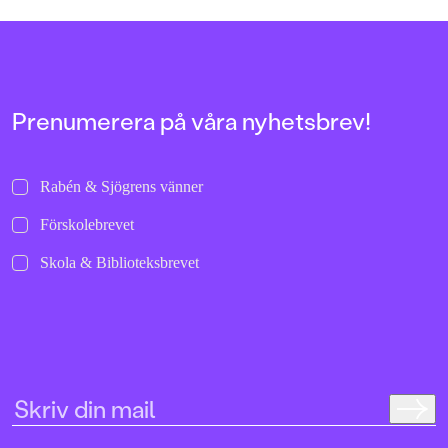
allra första gångerna.
uppochnervänd värl
bilder att titta läng
Jenny Dahlberg som
illustrerat för Kamr
om första boken – F
Tvärtomsson:"Fart o
Prenumerera på våra nyhetsbrev!
byxorna på huvudet 
komikern Måns Nils
Kamratpostenfavori
Dahlberg slår sina p
Rabén & Sjögrens vänner
denna galet kaosiga
medryckande bilderb
Förskolebrevet
Hallhagen tipsar om 
böcker för barn och 
Skola & Biblioteksbrevet
SvD"Mycket underhå
särskilt att rutscha
Dahlbergs bilder som 
en enda sekund. På 
uppslag finns tusen d
upptäcka. Inte minst 
följa familjens hund
sniffande äventyr." -
DN"En bok som komm