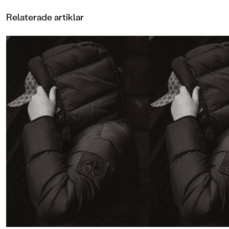
Persson, BTJ"Han skriver med ett
språk fyllt av slang och gör både
Relaterade artiklar
berättare och handling levande och
realistiska. Det är sorgligt,
upprörande, men det finns hopp."
Bella Stenberg, Borås Tidning"Det
är det jag kom för att snacka med er
om", sa Nuru. "Fuck mig, ärligt.
Benim har alltid klarat sig själv.
Men den jag är orolig för – och då
menar jag riktigt orolig – ja, det är
Zubeir."Hishem har bott hela sitt
liv i Solberga, ett utsatt område i
utkanten av Stockholm. Men det är
hans ort och han älskar den även
om våldet smyger sig på och
skjutningarna och sprängdåden
blir allt fler. Men Hishem och hans
kompisar är inte en del av det där.
De har ambitioner, bra familjer och
drömmer om en annan framtid. De
hänger på grillen, åker och badar,
väntar spänt på
antagningsbeskeden från