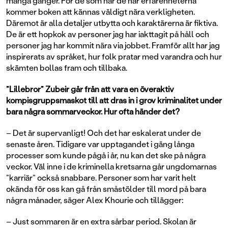
många gånger. För de som har de här erfarenheterna
kommer boken att kännas väldigt nära verkligheten.
Däremot är alla detaljer utbytta och karaktärerna är fiktiva.
De är ett hopkok av personer jag har iakttagit på håll och
personer jag har kommit nära via jobbet. Framför allt har jag
inspirerats av språket, hur folk pratar med varandra och hur
skämten bollas fram och tillbaka.
”Lillebror” Zubeir går från att vara en överaktiv
kompisgruppsmaskot till att dras in i grov kriminalitet under
bara några sommarveckor. Hur ofta händer det?
– Det är supervanligt! Och det har eskalerat under de
senaste åren. Tidigare var upptagandet i gäng långa
processer som kunde pågå i år, nu kan det ske på några
veckor. Väl inne i de kriminella kretsarna går ungdomarnas
”karriär” också snabbare. Personer som har varit helt
okända för oss kan gå från småstölder till mord på bara
några månader, säger Alex Khourie och tillägger:
– Just sommaren är en extra sårbar period. Skolan är