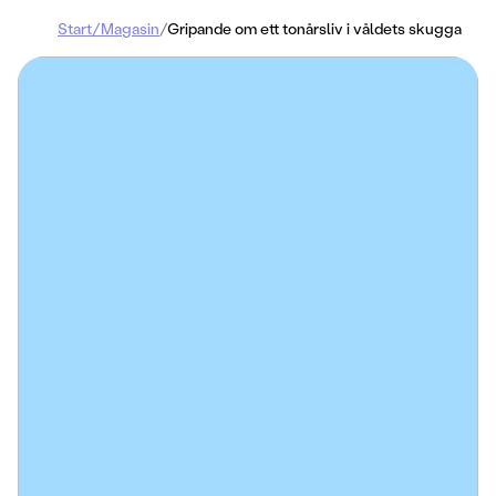
Start
/
Magasin
/
Gripande om ett tonårsliv i våldets skugga