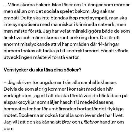
– Människorna bakom. Man läser om 15-åringar som mördar
men sällan om det sociala spelet bakom. Jag saknar
empati. Detta ska inte blandas ihop med sympati, man ska
inte sympatisera med människor i kriminella nätverk, men
man måste förstå. Jag har velat mänskliggöra både de som
är aktiva och människorna runt omkring dem. Det är ett
enormt misslyckande att vi har områden där 14-åringar
numera lockas att tacka ja till kontraktsmord. För att vända
utvecklingen måste vi förstå varför.
Vem tycker du ska läsa dina böcker?
– Jag skriver för ungdomar från alla samhällsklasser.
Delvis de som aldrig kommer i kontakt med den här
verkligheten, jag vill att de ska förstå vad de här kidsen på
elsparkscyklar som säljer hasch till medelklassens
hemmafester har för umbäranden bortanför det flyktiga
mötet. Böckerna är också för alla som lever det här livet.
Jag vill att de ska känna att
Bror
och
Lillebror
handlar om
dem.