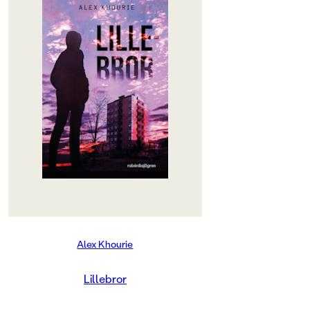
OM BOKEN
"Med sin andra ungdomsroman
'Lillebror' visar Alex Khourie att
han är en ny röst att räkna med
inom svensk skönlitteratur. /.../
'Lillebror' bjuder också på en
språkglädje utöver det vanliga. /.../
Khouries romaner förklarar bättre
än press och politiker de
sammanhang som ligger bakom det
ofattbara faktum att barn så unga
som tolv år skjuter för att döda, att
de skjuts till döds.
Samhällsanalysen i 'Lillebror' är
sylvass." Lydia Wistisen, Dagens
Nyheter
"Detta är en perfekt bok för alla
Alex Khourie
unga killar från utsatta områden
som inte brukar vända sig till
litteraturen eftersom den sällan
Lillebror
skildrar deras verklighet eller
perspektiv." Helhetsbetyg 4 - Sanne