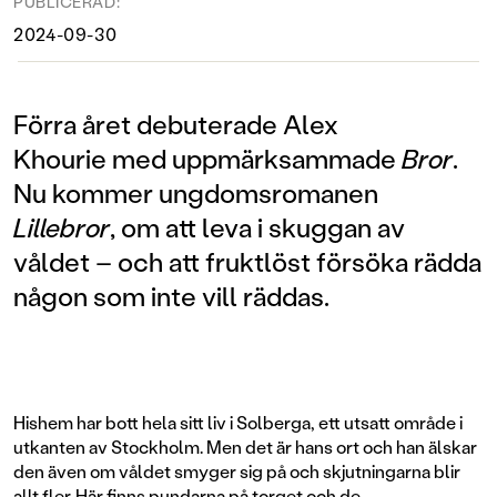
PUBLICERAD:
2024-09-30
Förra året debuterade Alex
Khourie med uppmärksammade
Bror
.
Nu kommer ungdomsromanen
Lillebror
, om att leva i skuggan av
våldet – och att fruktlöst försöka rädda
någon som inte vill räddas.
Hishem har bott hela sitt liv i Solberga, ett utsatt område i
utkanten av Stockholm. Men det är hans ort och han älskar
den även om våldet smyger sig på och skjutningarna blir
allt fler. Här finns pundarna på torget och de