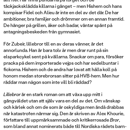
täckjacksklädda killarna i gänget – men Hishem och hans
kompisar Fidel och Alieu är inte en del av det där. De har
ambitioner, bra familjer och drömmer om en annan framtid.
De hänger på grillen, åker och badar, väntar spänt på
antagningsbeskeden från gymnasiet.
För Zubeir, lillebror till en av deras vänner, är det
annorlunda. Han är bara tolv år men drar runt på sin
elsparkcykel sent på kvällarna. Snackar om para, försöker
pracka på dem importerade vejps och har sedelbuntar i
fickorna. Hishem och de andra har lovat att hålla koll på
honom medan storebrorsan sitter på HVB-hem. Men hur
räddar man någon som inte vill bli räddad?
Lillebror
är en stark roman om att växa upp mitt i
gängvåldet utan att själv vara en del av det. Om vänskap
och kärlek och om de som är oskyldiga men ändå drabbas
när katastrofen närmar sig. Den är skriven av Alex Khourie,
författare till uppmärksammade och kritikerrosade
Bror
,
som bland annat nominerats både till Nordiska rådets barn-