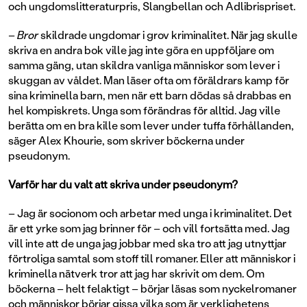
och ungdomslitteraturpris, Slangbellan och Adlibrispriset.
–
Bror
skildrade ungdomar i grov kriminalitet. När jag skulle
skriva en andra bok ville jag inte göra en uppföljare om
samma gäng, utan skildra vanliga människor som lever i
skuggan av våldet. Man läser ofta om föräldrars kamp för
sina kriminella barn, men när ett barn dödas så drabbas en
hel kompiskrets. Unga som förändras för alltid. Jag ville
berätta om en bra kille som lever under tuffa förhållanden,
säger Alex Khourie, som skriver böckerna under
pseudonym.
Varför har du valt att skriva under pseudonym?
– Jag är socionom och arbetar med unga i kriminalitet. Det
är ett yrke som jag brinner för – och vill fortsätta med. Jag
vill inte att de unga jag jobbar med ska tro att jag utnyttjar
förtroliga samtal som stoff till romaner. Eller att människor i
kriminella nätverk tror att jag har skrivit om dem. Om
böckerna – helt felaktigt – börjar läsas som nyckelromaner
och människor börjar gissa vilka som är verklighetens