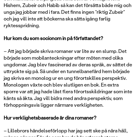
Hishem, Zubeir och Habib så kan det försätta både mig och
unga jag jobbar med i fara. Det finns ingen ”riktig Zubeir”
och jag vill inte att böckerna ska sätta igång farlig
ryktesspridning.
Hur kom du som socionom in på författandet?
– Att jag började skriva romaner var lite av en slump. Det
började som mobilanteckningar efter möten med olika
ungdomar. Jag blev fascinerad av deras språk, av sättet de
uttryckte sig på. Så under en tunnelbanefärd hem började
jag skriva en monolog ur en ung förortskilles perspektiv.
Monologen växte och blev slutligen en bok. En extra
sporre var att jag hade läst flera förortsskildringar som inte
känts så äkta. Jag vill bidra med andra perspektiv, som
förhoppningsvis ligger närmare verkligheten.
Hur verklighetsbaserade är dina romaner?
– Lillebrors händelseförlopp har jag sett ske på nära håll,