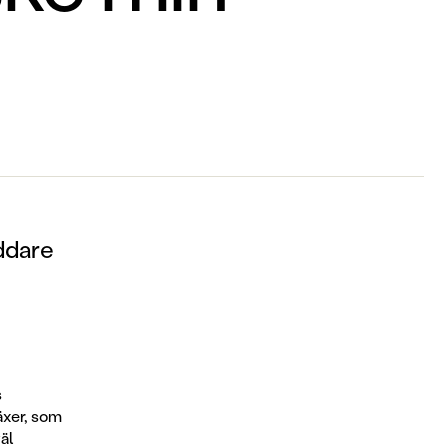
ddare
s
växer, som
väl