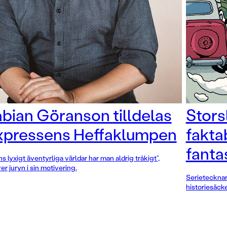
bian Göranson tilldelas
Stors
xpressens Heffaklumpen
fakta
fanta
ns lyxigt äventyrliga världar har man aldrig tråkigt”,
er juryn i sin motivering.
Serietecknar
historiesäck
fantastiska hi
familjer gen
Farsta.