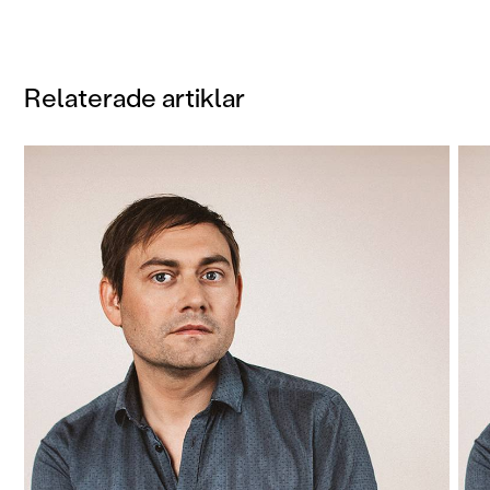
historia – Medeltiden är tredje delen i den nya
bokserien om Sveriges fantastiska historia av
Fabian Göranson. En rikt illustrerad och
Relaterade artiklar
faktaspäckad bok med serieavsnitt, för alla
vetgiriga 5-12-åringar.