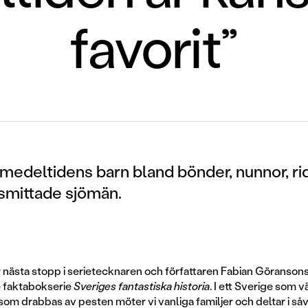
favorit”
medeltidens barn bland bönder, nunnor, ri
smittade sjömän.
 nästa stopp i serietecknaren och författaren Fabian Göranson
e faktabokserie
Sveriges fantastiska historia
. I ett Sverige som 
som drabbas av pesten möter vi vanliga familjer och deltar i så