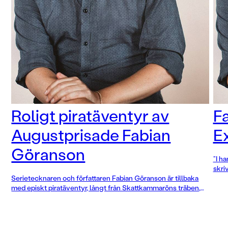
Roligt piratäventyr av
Fa
Augustprisade Fabian
E
Göranson
”I ha
skriv
Serietecknaren och författaren Fabian Göranson är tillbaka
med episkt piratäventyr, långt från Skattkammaröns träben,
ögonlappar och skäggiga gamla gubbar som säger
harrr
harrr
: ”Jag skulle vilja kalla det tropisk fantasy”.