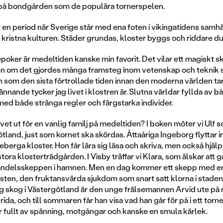
 på bondgården som de populära tornerspelen.
 en period när Sverige står med ena foten i vikingatidens samh
n kristna kulturen. Städer grundas, kloster byggs och riddare d
sepoker är medeltiden kanske min favorit. Det vilar ett magiskt 
n om det gjordes många framsteg inom vetenskap och teknik s
 som den sista förtrollade tiden innan den moderna världen tar 
nnande tycker jag livet i klostren är. Slutna världar fyllda av
 med både stränga regler och färgstarka individer.
vet ut för en vanlig familj på medeltiden? I boken möter vi Ulf 
tland, just som kornet ska skördas. Åttaåriga Ingeborg flyttar i
eberga kloster. Hon får lära sig läsa och skriva, men också hjälp
stora klosterträdgården. I Visby träffar vi Klara, som älskar att gå
handelsskeppen i hamnen. Men en dag kommer ett skepp med en
pesten, den fruktansvärda sjukdom som snart satt klorna i stade
rig skog i Västergötland är den unge frälsemannen Arvid ute på r
 rida, och till sommaren får han visa vad han går för på i ett torn
r fullt av spänning, motgångar och kanske en smula kärlek.