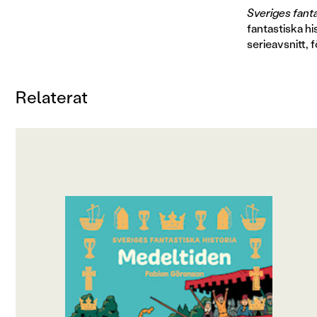
Sveriges fanta
fantastiska h
serieavsnitt, f
Relaterat
OM BOKEN
Följ med på en resa genom Sveriges fantastiska
historia!
Under medeltiden växer Sverige så det knakar.
Det varma vädret ger goda skördar och leder
till en större befolkning, samtidigt som landet
växer till ytan i alla väderstreck. Sedan slutet
av vikingatiden har folket övergett de gamla