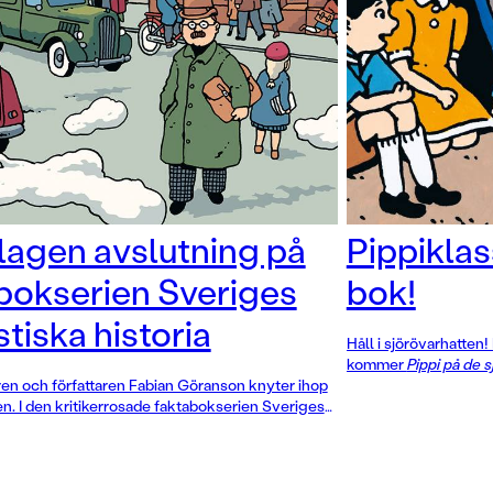
lagen avslutning på
Pippiklas
bokserien Sveriges
bok!
stiska historia
Håll i sjörövarhatten
kommer
Pippi på de 
en och författaren Fabian Göranson knyter ihop
serieskaparen Fabian
en. I den kritikerrosade faktabokserien Sveriges
ursprungligen detta 
storia har läsarna fått följa vanliga barn i vanliga
1970. Men det här är 
om århundradena – från Forntiden till 1970-talets