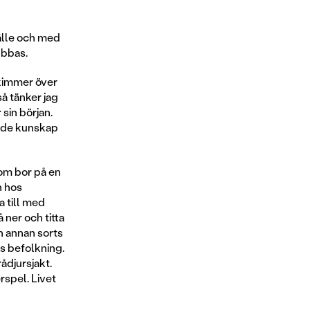
älle och med
ubbas.
skimmer över
å tänker jag
sin början.
 både kunskap
som bor på en
n hos
a till med
 ner och titta
 annan sorts
ns befolkning.
ådjursjakt.
erspel. Livet