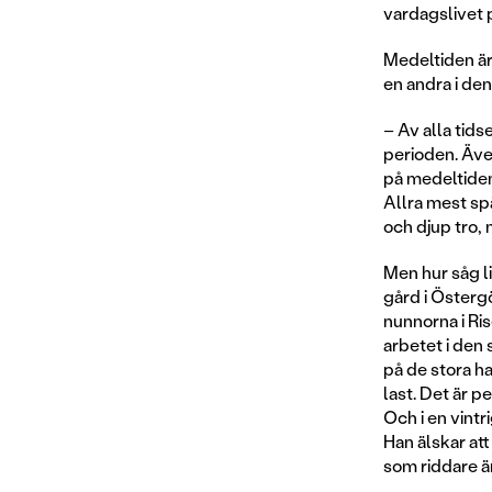
vardagslivet
Medeltiden är
en andra i de
– Av alla tid
perioden. Äve
på medeltiden
Allra mest spä
och djup tro,
Men hur såg li
gård i Östergö
nunnorna i Ris
arbetet i den 
på de stora 
last. Det är 
Och i en vint
Han älskar att
som riddare ä