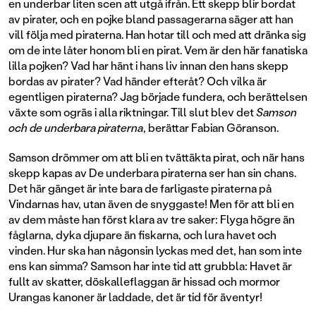
en underbar liten scen att utgå ifrån. Ett skepp blir bordat
av pirater, och en pojke bland passagerarna säger att han
vill följa med piraterna. Han hotar till och med att dränka sig
om de inte låter honom bli en pirat. Vem är den här fanatiska
lilla pojken? Vad har hänt i hans liv innan den hans skepp
bordas av pirater? Vad händer efteråt? Och vilka är
egentligen piraterna? Jag började fundera, och berättelsen
växte som ogräs i alla riktningar. Till slut blev det
Samson
och de underbara piraterna
, berättar Fabian Göranson.
Samson drömmer om att bli en tvättäkta pirat, och när hans
skepp kapas av De underbara piraterna ser han sin chans.
Det här gänget är inte bara de farligaste piraterna på
Vindarnas hav, utan även de snyggaste! Men för att bli en
av dem måste han först klara av tre saker: Flyga högre än
fåglarna, dyka djupare än fiskarna, och lura havet och
vinden. Hur ska han någonsin lyckas med det, han som inte
ens kan simma? Samson har inte tid att grubbla: Havet är
fullt av skatter, döskalleflaggan är hissad och mormor
Urangas kanoner är laddade, det är tid för äventyr!