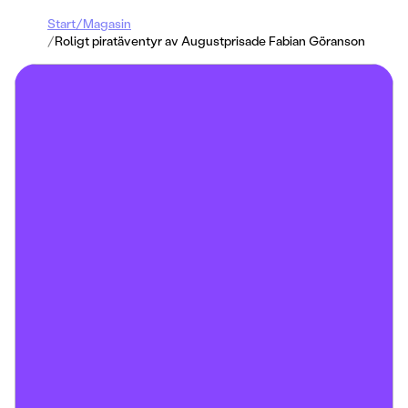
Start
/
Magasin
/
Roligt piratäventyr av Augustprisade Fabian Göranson