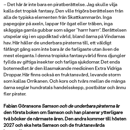
– Det här är inte bara en piratberättelse. Jag skulle vilja
kalla det tropisk fantasy. Den ville frigöra berättelsen från
alla de typiska elementen från Skattkammarön. Inga
papegojor på axeln, lappar för ögat eller träben, inga
skäggiga gamla gubbar som säger ”harrr harrr”. Berättelsen
utspelar sig i en uppdiktad värld, bland öarna på Vindarnas
hav. Här håller de underbara piraterna till, ett väldigt
fåfängt gäng som inte bara är de farligaste utan även de
mest eleganta. I denna tropiska fantasyvärld finns djungler
fyllda av giftiga insekter och farliga sjukdomar. Det enda
botemedlet är den illasmakande medicinen Extra Vidriga
Droppar. Här finns också en fruktansvärd, levande storm
som kallas Orrikanen. Och kors och tvärs mellan de många
öarna seglar hundratals handelsskepp, postbåtar och ännu
fler pirater.
Fabian Göransons
Samson och de underbara piraterna
är
den första boken om Samson och han planerar ytterligare
två böcker de närmaste åren. Den andra kommer till hösten
2027 och ska heta Samson och de fruktansvärda