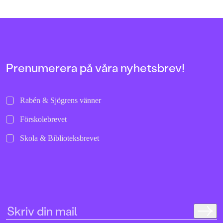
gubbar som säger
harrr harrr
: ”Jag skulle
vilja kalla det tropisk fantasy”.
Prenumerera på våra nyhetsbrev!
Rabén & Sjögrens vänner
Förskolebrevet
Skola & Biblioteksbrevet