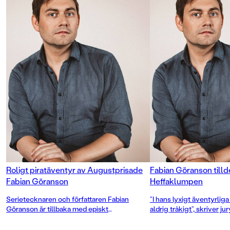
Roligt piratäventyr av Augustprisade
Fabian Göranson till
Fabian Göranson
Heffaklumpen
Serietecknaren och författaren Fabian
”I hans lyxigt äventyrlig
Göranson är tillbaka med episkt
aldrig tråkigt”, skriver ju
piratäventyr, långt från Skattkammaröns
träben, ögonlappar och skäggiga gamla