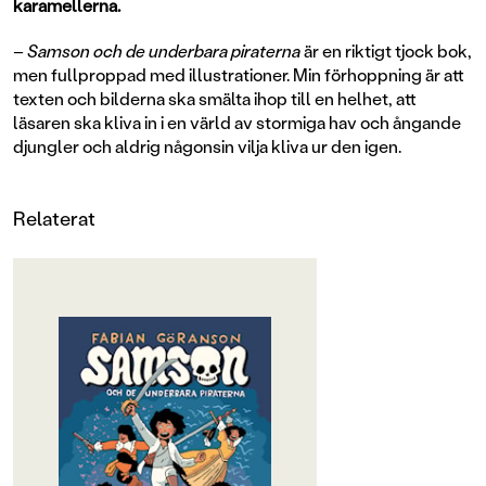
karamellerna.
–
Samson och de underbara piraterna
är en riktigt tjock bok,
men fullproppad med illustrationer. Min förhoppning är att
texten och bilderna ska smälta ihop till en helhet, att
läsaren ska kliva in i en värld av stormiga hav och ångande
djungler och aldrig någonsin vilja kliva ur den igen.
Relaterat
OM BOKEN
Ett episkt piratäventyr av
Augustprisade Fabian Göranson, se
upp för rykande pistoler, vassa
sablar och livsfarlig portugisisk
balett!
Samson drömmer om att bli en