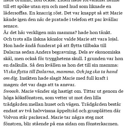
till ett spöke utan syn och med hud som liknade en
lädersoffas. En knarrig röst. Det var knappt så att Marie
kände igen den när de pratade i telefon ett par kvällar
senare.
Är det här verkligen min mamma? hade hon tänkt.
Och trots alla ilskna känslor valde Marie att vara lojal.
Hon hade ändå funderat på att flytta tillbaka till
Dalarna sedan Anders begravning. Dels av ekonomiska
skäl, men också för trygghetens skull. I grunden var hon
en dalkulla. Så den kvällen sa hon det till sin ­mamma:
Vi ska flytta till Dalarna, mamma. Och jag ska ta hand
om dig
. Insikten hade slagit Marie med full kraft i
magen: det var dags att ta ansvar.
Swoosh
. Marie vänder sig hastigt om. Tittar ut genom de
höga köksfönstren, som vetter ut mot den lilla
trädgården mellan huset och vägen. Trädgården består
endast av två halvvissna äppelträd och grusplätten där
Volvon står parkerad. Marie tar några steg mot
fönstren, blir stående på ena sidan om fönsterkarmen.