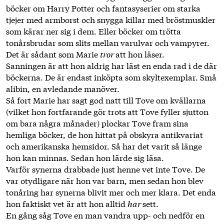
böcker om Harry Potter och fantasyserier om starka
tjejer med armborst och snygga killar med bröstmuskler
som kärar ner sig i dem. Eller böcker om trötta
tonårsbrudar som slits mellan varulvar och vampyrer.
Det är sådant som Marie
tror
att hon läser.
Sanningen är att hon aldrig har läst en enda rad i de där
böckerna. De är endast inköpta som skyltexemplar. Små
alibin, en avledande manöver.
Så fort Marie har sagt god natt till Tove om kvällarna
(vilket hon fortfarande gör trots att Tove fyller sjutton
om bara några månader) plockar Tove fram sina
hemliga böcker, de hon hittat på obskyra ­antikvariat
och amerikanska hemsidor. Så har det varit så länge
hon kan minnas. Sedan hon lärde sig läsa.
Varför synerna drabbade just henne vet inte Tove. De
var otydligare när hon var barn, men sedan hon blev
tonåring har synerna blivit mer och mer klara. Det enda
hon faktiskt vet är att hon alltid
har
sett.
En gång såg Tove en man vandra upp- och nedför en