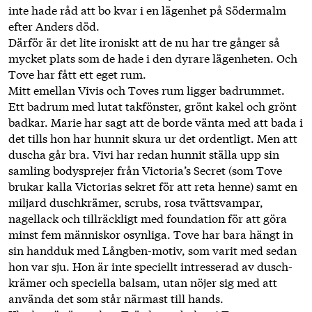
inte hade råd att bo kvar i en lägenhet på Södermalm
efter Anders död.
Därför är det lite ironiskt att de nu har tre gånger så
mycket plats som de hade i den dyrare lägenheten. Och
Tove har fått ett eget rum.
Mitt emellan Vivis och Toves rum ligger badrummet.
Ett badrum med lutat takfönster, grönt kakel och grönt
badkar. Marie har sagt att de borde vänta med att bada i
det tills hon har hunnit skura ur det ordentligt. Men att
duscha går bra. Vivi har ­redan hunnit ställa upp sin
samling bodysprejer från Victoria’s Secret (som Tove
brukar kalla Victorias sekret för att reta henne) samt en
miljard duschkrämer, scrubs, rosa tvättsvampar,
nagellack och tillräckligt med foundation för att göra
minst fem människor osynliga. Tove har bara hängt in
sin handduk med Långben-motiv, som varit med sedan
hon var sju. Hon är inte speciellt intresserad av dusch­
krämer och speciella balsam, utan nöjer sig med att
använda det som står närmast till hands.