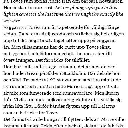
På Toves rum spelas Adele från den bärbara högtalaren.
Hon älskar hennes röst.
Let me photograph you in this
light in case it is the last time that we might be exactly like
we were.
Väggarna i Toves rum är tapetserade för väldigt länge
sedan. ­Tapeterna är ljusröda och sträcker sig hela vägen
upp till det höga taket. Inget sitter uppe på väggarna
än. Men tillsammans har de burit upp Toves säng,
nattygsbord och lådorna med alla hennes saker till
övervåningen. Det får räcka för tillfället.
Hon har i alla fall ett eget rum nu, det är mer än vad
hon hade i trean på Söder i Stockholm. Där delade hon
och Vivi. De hade två 90-­sängar som stod i varsin ände
av rummet och i mitten hade Marie hängt upp ett vitt
skynke som fungerade som rumsavdelare. Men ­ljuden
från ­Vivis stönande pojkvänner gick inte att avskilja sig
ifrån lika lätt. ­Därför kändes flytten upp till Dalarna
som en befrielse för Tove.
Det fanns två anledningar till flytten: dels att Marie ville
komma närmare Tekla efter olyckan, dels att de faktiskt