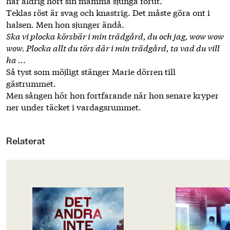
har aldrig hört sin mamma sjunga förut.
Teklas röst är svag och knastrig. Det måste göra ont i
halsen. Men hon sjunger ändå.
Ska vi plocka körsbär i min trädgård, du och jag, wow wow
wow. Plocka allt du törs där i min trädgård, ta vad du vill
ha …
Så tyst som möjligt stänger Marie dörren till
gästrummet.
Men sången hör hon fortfarande när hon senare kryper
ner under täcket i vardagsrummet.
Relaterat
OM BOKEN
OM BOKEN
Tove har just hoppat av gymnasiet.
Jag ryser till så fort 
Tillsammans med sin syster Vivi
nattluften glider in