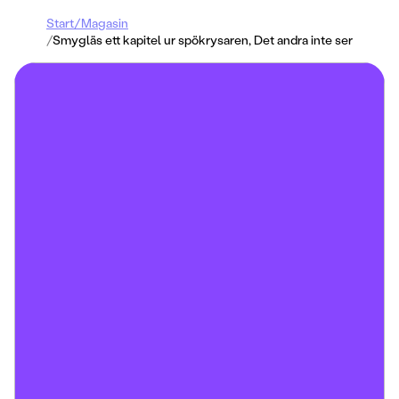
Start
/
Magasin
/
Smygläs ett kapitel ur spökrysaren, Det andra inte ser