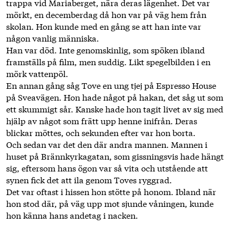
trappa vid Mariaberget, nära deras lägenhet. Det var
mörkt, en decemberdag då hon var på väg hem från
skolan. Hon kunde med en gång se att han inte var
någon vanlig människa.
Han var död. Inte genomskinlig, som spöken ibland
framställs på film, men suddig. Likt spegelbilden i en
mörk vattenpöl.
En annan gång såg Tove en ung tjej på Espresso House
på Sveavägen. Hon hade något på hakan, det såg ut som
ett skummigt sår. Kanske hade hon tagit livet av sig med
hjälp av något som frätt upp henne inifrån. Deras
blickar möttes, och sekunden efter var hon borta.
Och sedan var det den där andra mannen. Mannen i
huset på Brännkyrkagatan, som gissningsvis hade hängt
sig, eftersom hans ögon var så vita och utstående att
synen fick det att ila genom Toves ryggrad.
Det var oftast i hissen hon stötte på honom. Ibland när
hon stod där, på väg upp mot sjunde våningen, kunde
hon känna hans andetag i nacken.