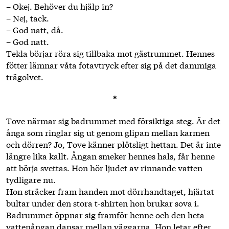
– Okej. Behöver du hjälp in?
– Nej, tack.
– God natt, då.
– God natt.
Tekla börjar röra sig tillbaka mot gästrummet. Hennes
fötter ­lämnar våta fotavtryck efter sig på det dammiga
trägolvet.
*
Tove närmar sig badrummet med försiktiga steg. Är det
ånga som ringlar sig ut genom glipan mellan karmen
och dörren? Jo, Tove ­känner plötsligt hettan. Det är inte
längre lika kallt. Ångan smeker hennes hals, får henne
att börja svettas. Hon hör ljudet av rinnande vatten
tydligare nu.
Hon sträcker fram handen mot dörrhandtaget, hjärtat
bultar under den stora t-shirten hon brukar sova i.
Badrummet öppnar sig framför henne och den heta
vattenångan dansar mellan väggarna. Hon ­letar efter