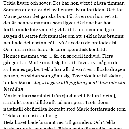
Tekla ligger och sover. Det har hon gjort i några timmar.
­Sömnen är en stor del av hennes liv nuförtiden. Och för
Marie passar det ­ganska bra. För även om hon vet att
det är hennes mamma som ligger därinne har hon
fortfarande inte vant sig vid att ha en mamma igen.
Dagen då Marie fick samtalet om att Teklas hus brunnit
ner hade det nästan gått två år sedan de pratade sist.
Och innan dess hade de bara sporadisk kontakt.
Hennes mamma var … är, en speciell individ. Flera
gånger har ­Marie oroat sig för att Tove ärvt någon del
av hennes psyke. Tekla har alltid varit en tillbakadragen
person, en sådan som gömt sig. Tove ska inte bli sådan,
tänker Marie.
Jag ska göra allt jag kan för att hon inte ska
bli sådan
.
Marie minns samtalet från sjukhuset i Falun i detalj,
samtalet som ställde allt på sin spets. Trots deras
nästintill obefintliga kontakt stod Marie fortfarande som
Teklas närmaste anhörig.
Hela huset hade brunnit ner till grunden. Och Tekla
hade brunnit, hon också. Elden hade förvandlat henne