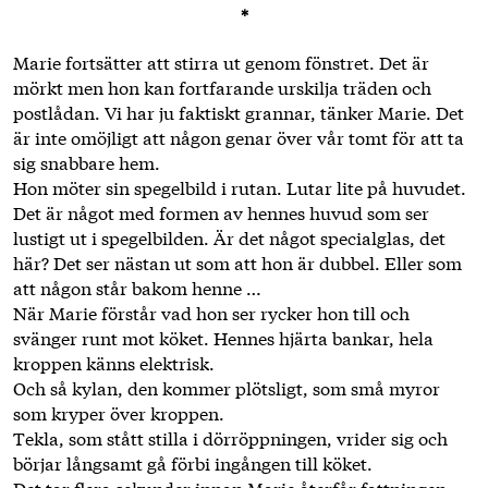
*
Marie fortsätter att stirra ut genom fönstret. Det är
mörkt men hon kan fortfarande urskilja träden och
postlådan. Vi har ju faktiskt ­grannar, tänker Marie. Det
är inte omöjligt att någon genar över vår tomt för att ta
sig snabbare hem.
Hon möter sin spegelbild i rutan. Lutar lite på huvudet.
Det är ­något med formen av hennes huvud som ser
lustigt ut i spegelbilden. Är det något specialglas, det
här? Det ser nästan ut som att hon är dubbel. Eller som
att någon står bakom henne …
När Marie förstår vad hon ser rycker hon till och
svänger runt mot köket. Hennes hjärta bankar, hela
kroppen känns elektrisk.
Och så kylan, den kommer plötsligt, som små myror
som kryper över kroppen.
Tekla, som stått stilla i dörröppningen, vrider sig och
börjar långsamt gå förbi ingången till köket.
Det tar flera sekunder innan Marie återfår fattningen.