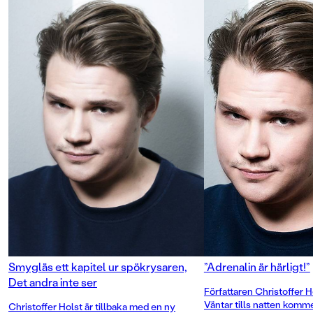
börjar undersöka. Men det visar sig
snart att saker och ting inte alltid är
Väntar tills natten 
vad de ser ut att vara.
nervkittlande spökh
obesvarad kärlek, h
Det andra inte ser är en
börja om från början
nervkittlande spökhistoria om
Holst är sedan tidiga
galenskap och mörka hemligheter i
till flera feelgood-r
det förflutna, men också en varm
vuxna. Detta är hans 
berättelse om familj, vänskap och
och även den första d
förälskelse.
fristående sommarsk
unga vuxna.
Smygläs ett kapitel ur spökrysaren,
”Adrenalin är härligt!”
Det andra inte ser
Författaren Christoffer H
Väntar tills natten komme
Christoffer Holst är tillbaka med en ny