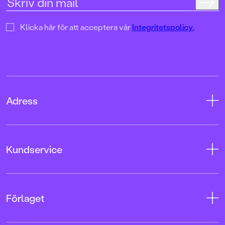
Klicka här för att acceptera vår
Integritetspolicy.
Adress
Adress
Kundservice
08-769 88 00
Tryckerigatan 4
Kontakta oss
Förlaget
103 12 Stockholm
Kundservice
Org.nr: 556045-7748
Användarvillkor intressenter