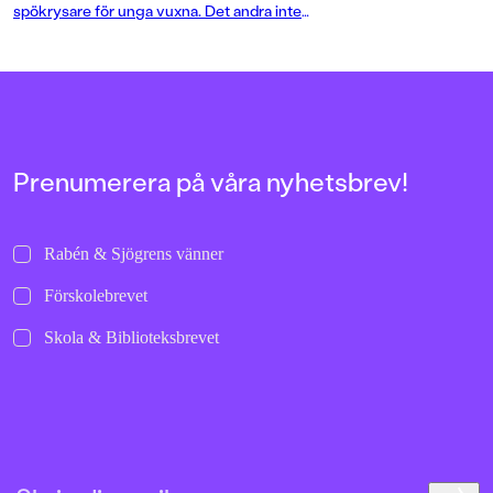
unga vuxna.
spökrysare för unga vuxna. Det andra inte
ser är en nervkittlande historia om
galenskap och mörka hemligheter i det
förflutna, men också en berättelse om familj,
vänskap och förälskelse.
Prenumerera på våra nyhetsbrev!
Rabén & Sjögrens vänner
Förskolebrevet
Skola & Biblioteksbrevet