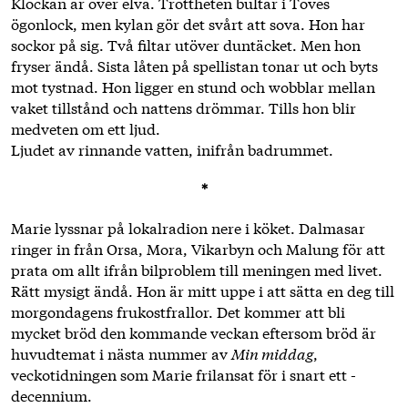
Klockan är över elva. Tröttheten bultar i Toves
ögonlock, men ­kylan gör det svårt att sova. Hon har
sockor på sig. Två filtar utöver duntäcket. Men hon
fryser ändå. Sista låten på spellistan tonar ut och byts
mot tystnad. Hon ligger en stund och wobblar mellan
vaket tillstånd och nattens drömmar. Tills hon blir
medveten om ett ljud.
Ljudet av rinnande vatten, inifrån badrummet.
*
Marie lyssnar på lokalradion nere i köket. Dalmasar
ringer in från Orsa, Mora, Vikarbyn och Malung för att
prata om allt ifrån bil­problem till meningen med livet.
Rätt mysigt ändå. Hon är mitt uppe i att sätta en deg till
morgondagens frukostfrallor. Det kommer att bli
mycket bröd den kommande veckan eftersom bröd är
huvudtemat i nästa ­nummer av
Min middag
,
veckotidningen som Marie frilansat för i snart ett ­
decennium.