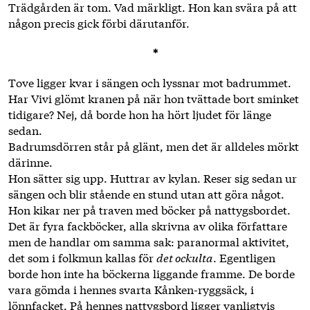
Trädgården är tom. Vad märkligt. Hon kan svära på att
någon precis gick förbi därutanför.
*
Tove ligger kvar i sängen och lyssnar mot badrummet.
Har Vivi glömt kranen på när hon tvättade bort sminket
tidigare? Nej, då borde hon ha hört ljudet för länge
sedan.
Badrumsdörren står på glänt, men det är alldeles mörkt
därinne.
Hon sätter sig upp. Huttrar av kylan. Reser sig sedan ur
sängen och blir stående en stund utan att göra något.
Hon kikar ner på traven med böcker på nattygsbordet.
Det är fyra fackböcker, alla skrivna av olika författare
men de handlar om samma sak: paranormal aktivitet,
det som i folkmun kallas för
det ockulta
. Egentligen
borde hon inte ha böckerna liggande framme. De borde
vara gömda i hennes svarta Kånken-ryggsäck, i
lönnfacket. På hennes nattygsbord ligger vanligtvis