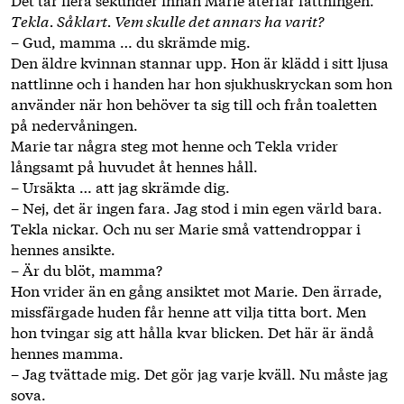
Tekla. ­Såklart. Vem skulle det annars ha varit?
– Gud, mamma … du skrämde mig.
Den äldre kvinnan stannar upp. Hon är klädd i sitt ljusa
nattlinne och i handen har hon sjukhuskryckan som hon
använder när hon ­behöver ta sig till och från toaletten
på nedervåningen.
Marie tar några steg mot henne och Tekla vrider
långsamt på ­huvudet åt hennes håll.
– Ursäkta … att jag skrämde dig.
– Nej, det är ingen fara. Jag stod i min egen värld bara.
Tekla nickar. Och nu ser Marie små vattendroppar i
hennes ansikte.
– Är du blöt, mamma?
Hon vrider än en gång ansiktet mot Marie. Den ärrade,
miss­färgade huden får henne att vilja titta bort. Men
hon tvingar sig att hålla kvar blicken. Det här är ändå
hennes mamma.
– Jag tvättade mig. Det gör jag varje kväll. Nu måste jag
sova.