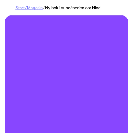
Start
/
Magasin
/
Ny bok i succéserien om Nina!