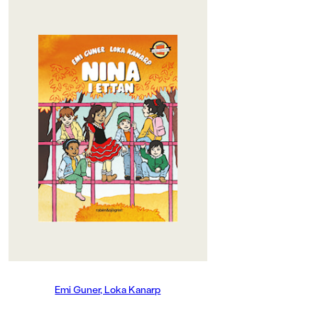
OM BOKEN
"Jag säger upp mig från att vara
lillasyster!"
"Det är väl inget jobb", säger Julia.
"Nähä, men jag säger ändå upp
mig!" säger Nina bestämt och ser
hur det rycker i mammas
mungipor. Är det sant? Håller hon
på att börja skratta åt Nina NU? När
hon verkligen menar allvar!
Det här med att vara lillasyster är
inte något som Nina fått vara med
och bestämma om. När hon tänker
på det blir hon rasande. För
småsyskon är för små för allt: att gå
på storbio, att vara ensam hemma,
Emi Guner, Loka Kanarp
att åka tunnelbana själv. Det enda
de är perfekta för är att gå och lägga
sig först och att ärva sina