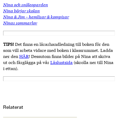
Nina och snöleoparden
Nina börjar skolan
Nina & Jim – hemlisar & kompisar
Ninas sommarlov
TIPS!
Det finns en lärarhandledning till boken för den
som vill arbeta vidare med boken i klassrummet. Ladda
ner den
HÄR
! Dessutom finns bilder på Nina att
skriva
ut och färglägga på vår
Läslustsida
(skrolla ner till Nina
i ettan).
Relaterat