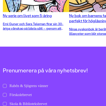
Ny serie om livet som 5-åring
Ny bok om barnens fav
perfekt för högläsnin
Emi Guner och Sara Teleman firar sin 30-
åriga vänskap på bästa sätt – genom att
Ninas syskonbok är berä
släppa sin första gemensamma bok! En
lillasyster som blir stor
varm, rolig och vardagsnära berättelse som
kusiner, kompisar, rymde
fångar livet som 5-åring. Perfekt för
och annat som ingår i en 
högläsningsstunden!
Prenumerera på våra nyhetsbrev!
Rabén & Sjögrens vänner
Förskolebrevet
Skola & Biblioteksbrevet