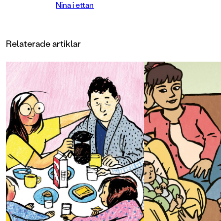
Nina i ettan
storasyskons kläder.
Men så berättar mamma något
alldeles häpnadsväckande: hon har
Relaterade artiklar
en bebis i magen! Förutom det här
med att hon ska bli storasyster
händer det lite andra grejer i Ninas
liv. Hon börjar i ettan, får en ny
lärare som är kille, hon får världens
finaste Spanien-klänning och för
första gången får hon känna på hur
det är att växa ifrån gamla
kompisar.
Femte fristående boken om Nina.
Nina-böckerna är de ultimata första
kapitelföckerna. Vardagsdramatik
med STOR igenkänning för 5-7-
åringar (och deras föräldrar). Stora,
härliga bilder i fyrfärg
kompletterar stämningen perfekt.