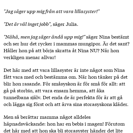
"Jag säger upp mig från att vara lillasyster!"
"Det är väl inget jobb",
säger Julia.
"Nähä, men jag säger ändå upp mig!"
säger Nina bestämt
och ser hur det rycker i mammas mungipor. Är det sant?
Håller hon på att börja skratta åt Nina NU? När hon
verkligen menar allvar!
Det här med att vara lillasyster är inte något som Nina
fått vara med och bestämma om. När hon tänker på det
blir hon rasande. För småsyskon är för små för allt: att
gå på storbio, att vara ensam hemma, att åka
tunnelbana själv. Det enda de är perfekta för är att gå
och lägga sig först och att ärva sina storasyskons kläder.
Men så berättar mamma något alldeles
häpnadsväckande: hon har en bebis i magen! Förutom
det här med att hon ska bli storasyster händer det lite