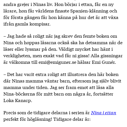
andra grejer i Ninas liv. Hon börjar i ettan, får en ny
lärare, hon får världens finaste Spanien-klänning och
för första gången får hon känna på hur det är att växa
ifrån gamla kompisar.
– Jag hade så roligt när jag skrev den femte boken om
Nina och hoppas läsarna också ska ha detsamma när de
läser eller lyssnar på den. Väldigt mycket har hänt i
verkligheten, men exakt vad får ni gissa! Alla gissningar
är välkomna till emi@emiguner.se hälsar Emi Gunér.
– Det har varit extra roligt att illustrera den här boken
där Ninas mamma väntar barn, eftersom jag själv blivit
mamma under tiden. Jag ser fram emot att läsa alla
Nina-böckerna för mitt barn om några år, fortsätter
Loka Kanarp.
Precis som de tidigare delarna i serien är
Nina i ettan
perfekt för högläsning! Tidigare delar är: