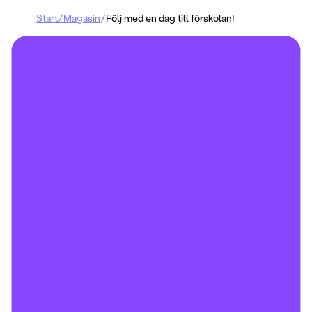
Start
/
Magasin
/
Följ med en dag till förskolan!