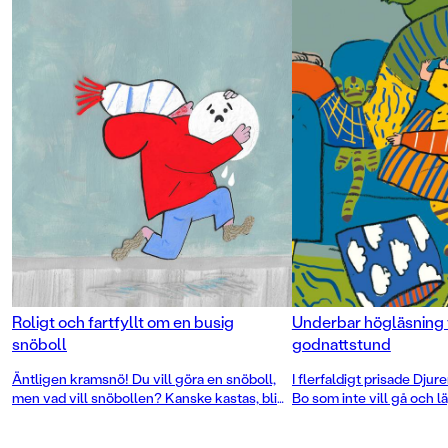
Roligt och fartfyllt om en busig
Underbar högläsning 
snöboll
godnattstund
Äntligen kramsnö! Du vill göra en snöboll,
I flerfaldigt prisade Djure
men vad vill snöbollen? Kanske kastas, bli
Bo som inte vill gå och 
allt större eller kanske gå inomhus?
mamma som berättar om o
Drömduon Sara Villius och Lisen Adbåge
som hon leder honom fr