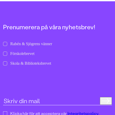
har skapat en bilderbok med lika mycket
tandborstningen till sä
igenkänning som fantasi.
perfekt godnattbok för a
deras trötta vuxna!
Prenumerera på våra nyhetsbrev!
Rabén & Sjögrens vänner
Förskolebrevet
Skola & Biblioteksbrevet
Klicka här för att acceptera vår
Integritetspolicy.