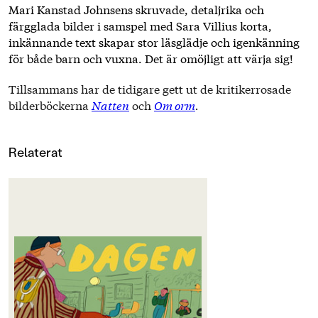
Mari Kanstad Johnsens skruvade, detaljrika och
färgglada bilder i samspel med Sara Villius korta,
inkännande text skapar stor läsglädje och igenkänning
för både barn och vuxna. Det är omöjligt att värja sig!
Tillsammans har de tidigare gett ut de kritikerrosade
bilderböckerna
Natten
och
Om orm
.
Relaterat
OM BOKEN
Följ med en dag till förskolan!
Lämning, samling, lekstund, vila,
mellis … Hur kan en vanlig dag se
ut?
Sara Villius & Mari Kanstad