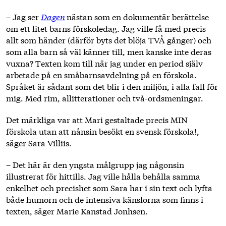
– Jag ser
Dagen
nästan som en dokumentär berättelse
om ett litet barns förskoledag. Jag ville få med precis
allt som händer (därför byts det blöja TVÅ gånger) och
som alla barn så väl känner till, men kanske inte deras
vuxna? Texten kom till när jag under en period själv
arbetade på en småbarnsavdelning på en förskola.
Språket är sådant som det blir i den miljön, i alla fall för
mig. Med rim, allitterationer och två-ordsmeningar.
Det märkliga var att Mari gestaltade precis MIN
förskola utan att nånsin besökt en svensk förskola!,
säger Sara Villiis.
– Det här är den yngsta målgrupp jag någonsin
illustrerat för hittills. Jag ville hålla behålla samma
enkelhet och precishet som Sara har i sin text och lyfta
både humorn och de intensiva känslorna som finns i
texten, säger Marie Kanstad Jonhsen.