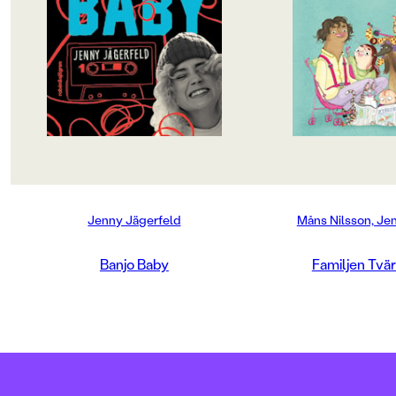
min själ.
Lär känna familjen 
– Men Mörten, det GÅR inte att bry
En helt vanlig famil
sig om vad andra tycker. Dessutom
byxorna på huvudet
finns det en massa kända och
alla andra. Det är m
lyckade människor som har
bråttom för barnen a
Tourettes.– Va? Vilka då? frågade
mamma och pappa ti
jag skeptiskt.Sasha knappade på
först är det tårtkalas
sin telefon i några sekunder innan
alltid på vardagarna
hon skrek:– Mozart! Mozart hade
ställas in i diskmas
Tourettes!– Va? Hade Mozart
hunden ska ta på sig
Tourettes? Pratar du alltså om ... om
slips. Efter en helt 
Wolfgang Amadeus Mozart?– Nej,
förskolan där pedag
jag pratar om Gösta Marmeladus
mellis och vila meda
Jenny Jägerfeld
Måns Nilsson, Je
Mozart, hans bror. Såklart jag
med lejon och jobbat
menar Wolfgang! Lyssna här: ”Det
det dags för middag
finns tecken på att Mozart hade
barnens favoriträtt: 
Banjo Baby
Familjen Tvä
Tourettes syndrom. Människor i
svamp och oliver. Se
hans närhet har beskrivit att han
barnen föräldrarna 
ofta gjorde grimaser eller fick
ner med ett hejdun
ansiktsryckningar, rörde händer
kvällsdisco. En helt
och fötter på ett ofrivilligt,
Familjen Tvärtomss
upprepat sätt och plötsligt kunde
galet i en nutida An
låta som en katt. Dessa beteenden
Komikern och förfa
har vissa forskare tolkat som
Nilsson bilderboks