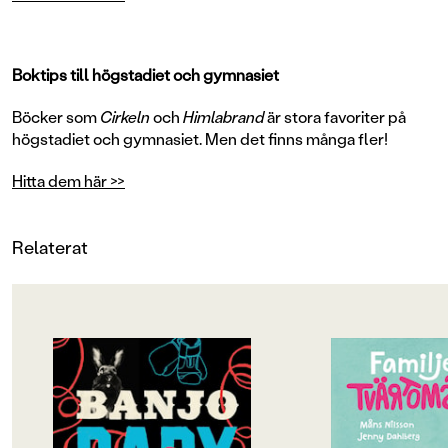
Boktips till högstadiet och gymnasiet
Böcker som
Cirkeln
och
Himlabrand
är stora favoriter på
högstadiet och gymnasiet. Men det finns många fler!
Hitta dem här >>
Relaterat
OM BOKEN
OM BOKEN
Sasha vände sig mot mig och
"En bok som kommer a
stirrade mig djupt in i ögonen.
skratt hos såväl små 
Som om hon försökte se igenom
BTJ.