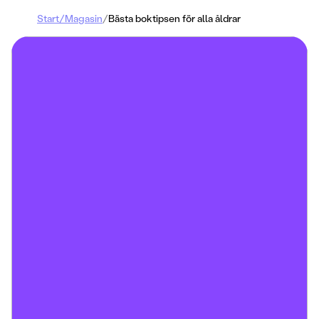
Start
/
Magasin
/
Bästa boktipsen för alla åldrar