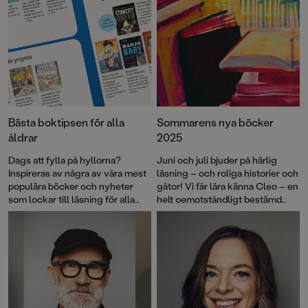
Bästa boktipsen för alla
Sommarens nya böcker
åldrar
2025
Dags att fylla på hyllorna?
Juni och juli bjuder på härlig
Inspireras av några av våra mest
läsning – och roliga historier och
populära böcker och nyheter
gåtor! Vi får lära känna Cleo – en
som lockar till läsning för alla
helt oemotståndligt bestämd
åldrar.
femåring – och besöker en
utomjordisk kungafamilj. Och så
möter vi Molly Bloom, en modig
liten mus som lämnar sitt trygga
antikvariat i Stockholm för en
äventyrlig resa. Dessutom en rad
spännande, humoristiska och
tankeväckande berättelser för