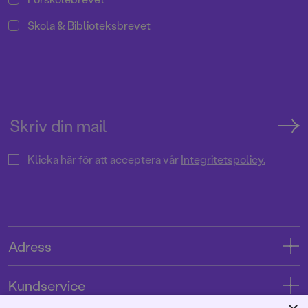
Skola & Biblioteksbrevet
Klicka här för att acceptera vår
Integritetspolicy.
Adress
Adress
Kundservice
08-769 88 00