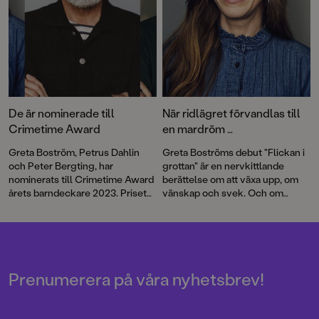
olika åldrar. Glad boksommar!
De är nominerade till
När ridlägret förvandlas till
Crimetime Award
en mardröm …
Greta Boström, Petrus Dahlin
Greta Boströms debut "Flickan i
och Peter Bergting, har
grottan" är en nervkittlande
nominerats till Crimetime Award
berättelse om att växa upp, om
årets barndeckare 2023. Priset
vänskap och svek. Och om
delas ut till en
monstret som lurar i känslan av
barnboksförfattare som skriver
att inte duga.
deckare eller spänning för barn
6–12 år. Nu kan du vara med och
rösta!
Prenumerera på våra nyhetsbrev!