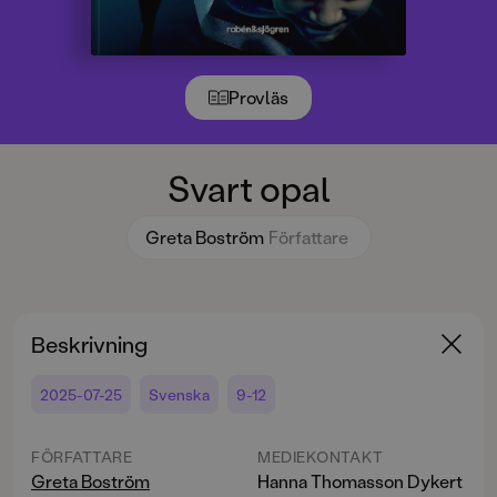
Provläs
Svart opal
Greta Boström
Författare
Beskrivning
2025-07-25
Svenska
9-12
FÖRFATTARE
MEDIEKONTAKT
Greta Boström
Hanna Thomasson Dykert