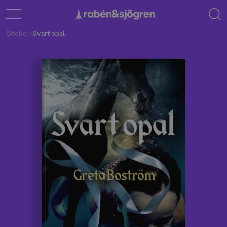
Böcker
/
Svart opal