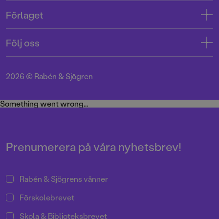
Kontakta oss
Förlaget
Tryckerigatan 4
Kundservice
Om oss
103 12 Stockholm
Följ oss
Användarvillkor intressenter
Jobba hos oss
Org.nr: 556045-7748
Användarvillkor nyhetsbrev
Facebook
Manus
2026
©
Rabén & Sjögren
Integritetspolicy
Instagram
Medarbetare
Cookie Policy
Twitter
Something went wrong...
Miljö och hållbarhet
Pressrum
Prenumerera på våra nyhetsbrev!
Rabén & Sjögrens vänner
Förskolebrevet
Skola & Biblioteksbrevet