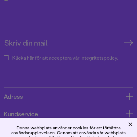
Klicka här för att acceptera vår
Integritetspolicy.
Adress
Adress
Kundservice
08-769 88 00
×
Kontakta oss
Denna webbplats använder cookies för att förbättra
Förlaget
Tryckerigatan 4
användarupplevelsen. Genom att använda vår webbplats