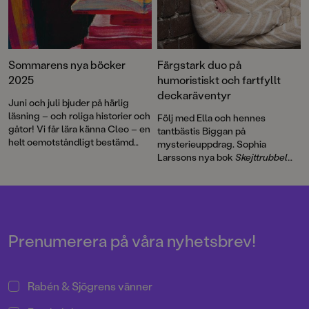
Sommarens nya böcker
Färgstark duo på
2025
humoristiskt och fartfyllt
deckaräventyr
Juni och juli bjuder på härlig
läsning – och roliga historier och
Följ med Ella och hennes
gåtor! Vi får lära känna Cleo – en
tantbästis Biggan på
helt oemotståndligt bestämd
mysterieuppdrag. Sophia
femåring – och besöker en
Larssons nya bok
Skejttrubbel
utomjordisk kungafamilj. Och så
och kärleksbubbel
är en
möter vi Molly Bloom, en modig
feelgooddeckare för
liten mus som lämnar sitt trygga
mellanstadieåldern med tempo,
antikvariat i Stockholm för en
spänning, humor och pirrig
äventyrlig resa. Dessutom en rad
kärlek.
spännande, humoristiska och
Prenumerera på våra nyhetsbrev!
tankeväckande berättelser för
olika åldrar. Glad boksommar!
Rabén & Sjögrens vänner