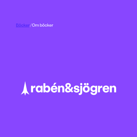
Böcker
/
Om böcker