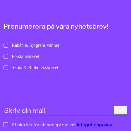
bilder att titta läng
Jenny Dahlberg som
illustrerat för Kamr
om första boken – F
Tvärtomsson:"Fart o
Prenumerera på våra nyhetsbrev!
byxorna på huvudet 
komikern Måns Nils
Kamratpostenfavori
Dahlberg slår sina p
Rabén & Sjögrens vänner
denna galet kaosiga
medryckande bilderb
Förskolebrevet
Hallhagen tipsar om 
böcker för barn och 
Skola & Biblioteksbrevet
SvD"Mycket underhå
särskilt att rutscha
Dahlbergs bilder som 
en enda sekund. På 
uppslag finns tusen d
upptäcka. Inte minst 
följa familjens hund
sniffande äventyr." -
DN"En bok som komm
till skratt hos såväl 
Klicka här för att acceptera vår
Integritetspolicy.
BTJ.