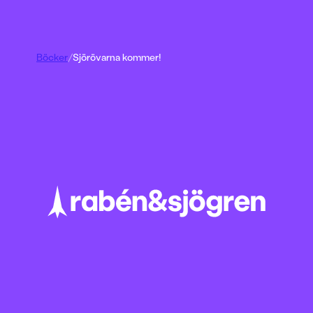
Böcker
/
Sjörövarna kommer!