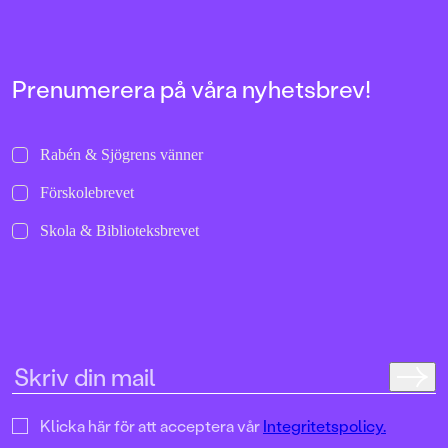
bilder att titta läng
Jenny Dahlberg som
illustrerat för Kamr
om första boken – F
Tvärtomsson:"Fart o
Prenumerera på våra nyhetsbrev!
byxorna på huvudet 
komikern Måns Nils
Kamratpostenfavori
Dahlberg slår sina p
Rabén & Sjögrens vänner
denna galet kaosiga
medryckande bilderb
Förskolebrevet
Hallhagen tipsar om 
böcker för barn och 
Skola & Biblioteksbrevet
SvD"Mycket underhå
särskilt att rutscha
Dahlbergs bilder som 
en enda sekund. På 
uppslag finns tusen d
upptäcka. Inte minst 
följa familjens hund
sniffande äventyr." -
DN"En bok som komm
till skratt hos såväl 
Klicka här för att acceptera vår
Integritetspolicy.
BTJ.