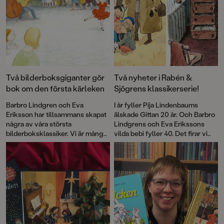
Två bilderboksgiganter gör
Två nyheter i Rabén &
bok om den första kärleken
Sjögrens klassikerserie!
Barbro Lindgren och Eva
I år fyller Pija Lindenbaums
Eriksson har tillsammans skapat
älskade Gittan 20 år. Och Barbro
några av våra största
Lindgrens och Eva Erikssons
bilderboksklassiker. Vi är många
vilda bebi fyller 40. Det firar vi
som skrattat med Max, njutit av
med nyutgåvor av de första
den vilda bebins äventyr och
böckerna som en del i vår
gråtit floder till Andrejs längtan.
klassikerserie!
Boken om Juan och Rosalia är
deras första gemensamma bok
på många år.