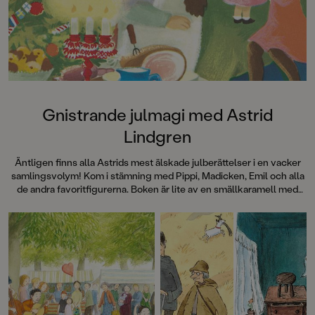
Gnistrande julmagi med Astrid
Lindgren
Äntligen finns alla Astrids mest älskade julberättelser i en vacker
samlingsvolym! Kom i stämning med Pippi, Madicken, Emil och alla
de andra favoritfigurerna. Boken är lite av en smällkaramell med
klassiska färgillustrationer av bland andra Ilon Wikland, Björn Berg,
Ingrid Vang Nyman och Eva Eriksson.