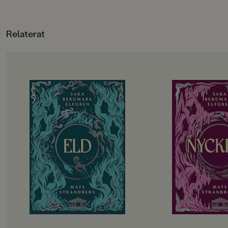
VIKT (KG)
0.297
Relaterat
FORMAT
Inbunden
OM BOKEN
OM BOKEN
De utvalda ska börja andra året på
Det har gått drygt 
gymnasiet. Hela sommarlovet har
tragedin i Engelsfo
de hållit andan i väntan på
gympasal. De utvalda
demonernas nästa drag. Men hotet
att återhämta sig in
kommer från ett håll de aldrig
vänds upp och ner i
kunnat förutse. Det blir alltmer
besvaras. Hemlighete
uppenbart att något är väldigt,
Lojaliteter prövas. T
väldigt fel i Engelsfors. Det
att rinna ut och till 
förflutna vävs ihop med nuet. De
utvalda bara vara sä
levande möter de döda. De utvalda
Allt kommer att förä
knyts allt tätare till varandra och
påminns återigen om att magi inte
kan lindra olycklig kärlek eller laga
krossade hjärtan.