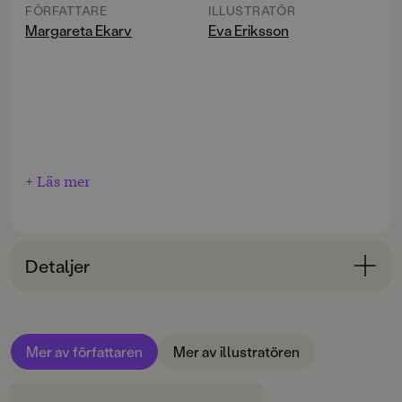
FÖRFATTARE
ILLUSTRATÖR
Margareta Ekarv
Eva Eriksson
+ Läs mer
Detaljer
Bokinformation
ORIGINALSPRÅK
Mer av författaren
Mer av illustratören
Svenska
SPRÅK