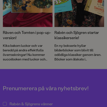
Räven och Tomten i pop-up-
Rabén och Sjögren startar
version!
klassikerserie!
Kika bakom luckor och var
En ny bokserie hyllar
beredd på andra effektfulla
bilderböcker som blivit till
överraskningar! Nu kommer
odödliga klassiker genom åren.
succéboken med luckor och
Böcker som älskats i
effekter som förstärker både
generationer och som nu
stämning och dramatik i den fina
kommer i nya jubileumsutgåvor.
berättelsen.
Först ut är Pricken av H. A. och
Margret Rey och Eva Erikssons
Tandresan – Eller när Bella
tappade en tand.
Prenumerera på våra nyhetsbrev!
Rabén & Sjögrens vänner