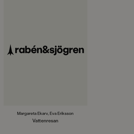
Svenska
PUBLICERINGSDATUM
1994-09-07
Produktion
MILJÖMÄRKNING
Nej
CE-MÄRKNING
Nej
Produktdetaljer
ISBN
9789119471529
Margareta Ekarv, Eva Eriksson
ANTAL SIDOR
Vattenresan
140