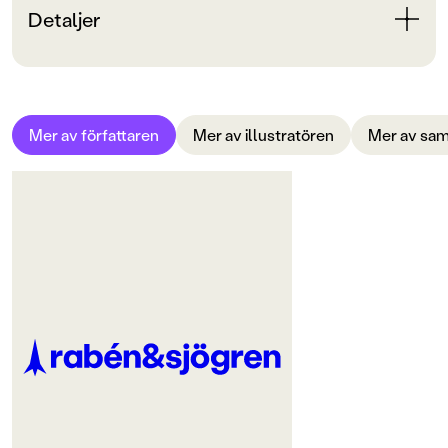
Detaljer
Bokinformation
ORIGINALSPRÅK
Mer av författaren
Mer av illustratören
Mer av sam
Svenska
SPRÅK
Svenska
SERIE
Klumpe Dumpe
PUBLICERINGSDATUM
1980-01-04
Produktion