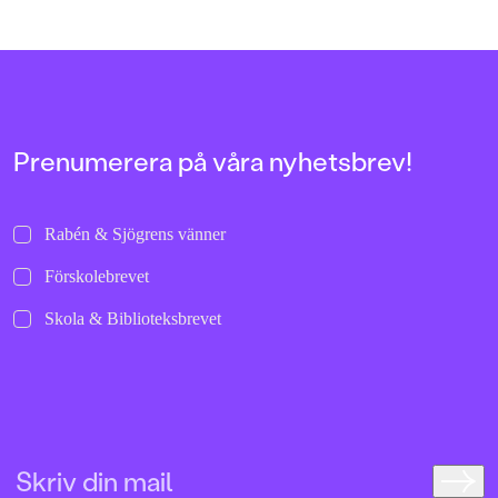
vet precis hur det känns när man
Nilsson står bakom 
sparkar ifrån och rullar i väg de där
och helgalna berättel
allra första gångerna.
uppochnervänd värl
bilder att titta läng
Jenny Dahlberg som
illustrerat för Kamr
om första boken – F
Tvärtomsson:"Fart o
Prenumerera på våra nyhetsbrev!
byxorna på huvudet 
komikern Måns Nils
Kamratpostenfavori
Dahlberg slår sina p
Rabén & Sjögrens vänner
denna galet kaosiga
medryckande bilderb
Förskolebrevet
Hallhagen tipsar om 
böcker för barn och 
Skola & Biblioteksbrevet
SvD"Mycket underhå
särskilt att rutscha
Dahlbergs bilder som 
en enda sekund. På 
uppslag finns tusen d
upptäcka. Inte minst 
följa familjens hund
sniffande äventyr." -