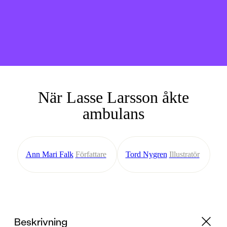
När Lasse Larsson åkte
ambulans
Ann Mari Falk
Författare
Tord Nygren
Illustratör
Beskrivning