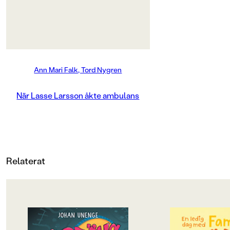
MILJÖMÄRKNING
Nej
CE-MÄRKNING
Nej
Ann Mari Falk, Tord Nygren
Produktdetaljer
När Lasse Larsson åkte ambulans
ISBN
9789129445916
ANTAL SIDOR
Relaterat
24
VIKT (KG)
0.195
OM BOKEN
OM BOKEN
FORMAT