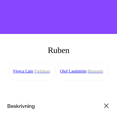
Ruben
Viveca Lärn
Författare
Olof Landström
Illustratör
Beskrivning