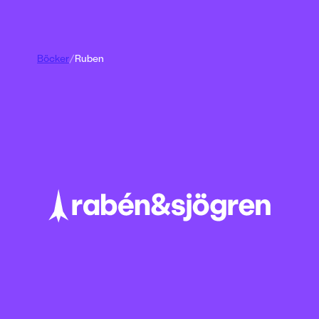
Böcker
/
Ruben