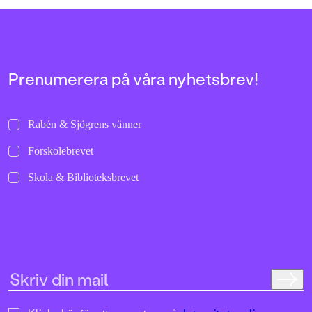
allra första gångerna.
uppochnervänd värl
bilder att titta läng
Jenny Dahlberg som
illustrerat för Kamr
om första boken – F
Tvärtomsson:"Fart o
Prenumerera på våra nyhetsbrev!
byxorna på huvudet 
komikern Måns Nils
Kamratpostenfavori
Dahlberg slår sina p
Rabén & Sjögrens vänner
denna galet kaosiga
medryckande bilderb
Förskolebrevet
Hallhagen tipsar om 
böcker för barn och 
Skola & Biblioteksbrevet
SvD"Mycket underhå
särskilt att rutscha
Dahlbergs bilder som 
en enda sekund. På 
uppslag finns tusen d
upptäcka. Inte minst 
följa familjens hund
sniffande äventyr." -
DN"En bok som komm
till skratt hos såväl 