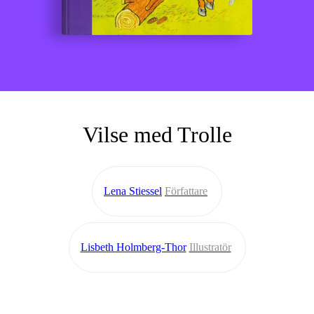
Vilse med Trolle
Lena Stiessel
Författare
Lisbeth Holmberg-Thor
Illustratör