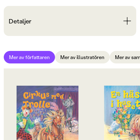
Detaljer
Bokinformation
ÅLDERSGRUPP
Mer av författaren
Mer av illustratören
Mer av sam
6-9
ORIGINALSPRÅK
Svenska
SPRÅK
Svenska
SERIE
Börja läsa