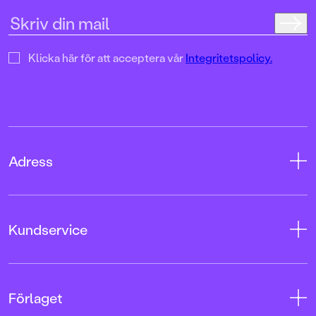
Klicka här för att acceptera vår
Integritetspolicy.
Adress
Adress
Kundservice
08-769 88 00
Tryckerigatan 4
Kontakta oss
Förlaget
103 12 Stockholm
Kundservice