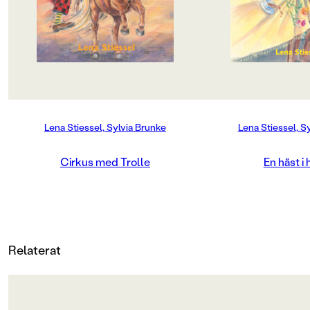
PUBLICERINGSDATUM
1999-07-01
Produktion
MILJÖMÄRKNING
Nej
Lena Stiessel, Sylvia Brunke
Lena Stiessel, S
CE-MÄRKNING
Cirkus med Trolle
En häst i
Nej
Produktdetaljer
ISBN
Relaterat
9789129646153
ANTAL SIDOR