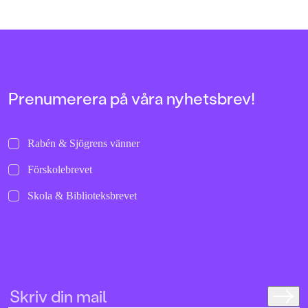
sparkar ifrån och rullar i väg de där
och helgalna berättel
allra första gångerna.
uppochnervänd värl
bilder att titta läng
Jenny Dahlberg som
illustrerat för Kamr
om första boken – F
Tvärtomsson:"Fart o
Prenumerera på våra nyhetsbrev!
byxorna på huvudet 
komikern Måns Nils
Kamratpostenfavori
Dahlberg slår sina p
Rabén & Sjögrens vänner
denna galet kaosiga
medryckande bilderb
Förskolebrevet
Hallhagen tipsar om 
böcker för barn och 
Skola & Biblioteksbrevet
SvD"Mycket underhå
särskilt att rutscha
Dahlbergs bilder som 
en enda sekund. På 
uppslag finns tusen d
upptäcka. Inte minst 
följa familjens hund
sniffande äventyr." -