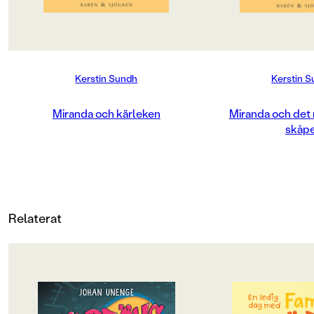
CE-MÄRKNING
Nej
Produktdetaljer
Kerstin Sundh
Kerstin 
ISBN
9789129648171
Miranda och kärleken
Miranda och det
skåp
ANTAL SIDOR
207
VIKT (KG)
0.317
Relaterat
FORMAT
Kartonnage
OM BOKEN
OM BOKEN