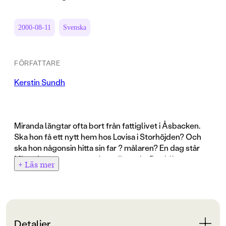
2000-08-11
Svenska
FÖRFATTARE
Kerstin Sundh
Miranda längtar ofta bort från fattiglivet i Åsbacken.
Ska hon få ett nytt hem hos Lovisa i Storhöjden? Och
ska hon någonsin hitta sin far ? målaren? En dag står
Miranda framför en märkvärdig tavla. Det blir som
+ Läs mer
musik i henne. Hon känner att den här underbara tavlan
måste ha ett samband med det hon längtar till.
Skickligt skildrar Kerstin Sundh ett fattig-Sverige som
inte ligger så långt tillbaka i tiden. Med ett enkelt och
uttrycksfullt språk berättar hon en spännande historia
Detaljer
med mörka undertoner.