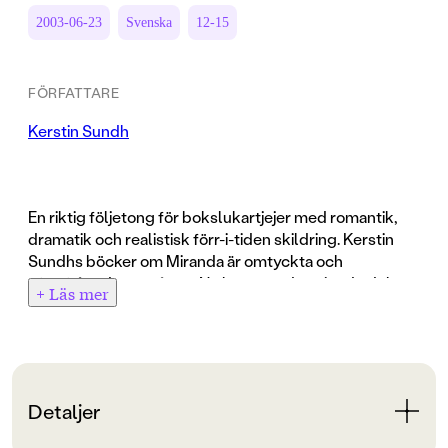
2003-06-23
Svenska
12-15
FÖRFATTARE
Kerstin Sundh
En riktig följetong för bokslukartjejer med romantik,
dramatik och realistisk förr-i-tiden skildring. Kerstin
Sundhs böcker om Miranda är omtyckta och
efterfrågade av många. Nu kommer den sjunde delen
+ Läs mer
ut i lågpris. Den här sommaren har Miranda mycket att
fundera över. Hur ska framtiden bli? Är hon tillräckligt
bra för att kunna hålla på med sitt måleri i framtiden?
Kan hon komma in på konstnärsskolan i Stockholm
som farfar pratar om? Hon söker hela tiden motiv att
Detaljer
måla och det leder henne till möten med olika
människor - författaren som hyr Lovisas hus, den gamla