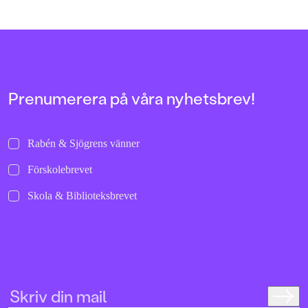
sparkar ifrån och rullar i väg de där
och helgalna berättel
allra första gångerna.
uppochnervänd värl
bilder att titta läng
Jenny Dahlberg som
illustrerat för Kamr
om första boken – F
Tvärtomsson:"Fart o
Prenumerera på våra nyhetsbrev!
byxorna på huvudet 
komikern Måns Nils
Kamratpostenfavori
Dahlberg slår sina p
Rabén & Sjögrens vänner
denna galet kaosiga
medryckande bilderb
Förskolebrevet
Hallhagen tipsar om 
böcker för barn och 
Skola & Biblioteksbrevet
SvD"Mycket underhå
särskilt att rutscha
Dahlbergs bilder som 
en enda sekund. På 
uppslag finns tusen d
upptäcka. Inte minst 
följa familjens hund
sniffande äventyr." -