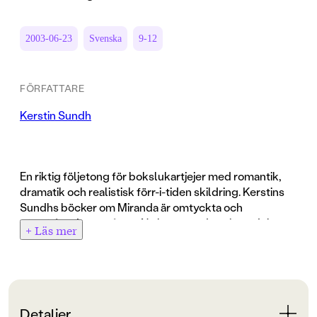
2003-06-23
Svenska
9-12
FÖRFATTARE
Kerstin Sundh
En riktig följetong för bokslukartjejer med romantik,
dramatik och realistisk förr-i-tiden skildring. Kerstins
Sundhs böcker om Miranda är omtyckta och
efterfrågade av många. Nu kommer den sjätte delen ut
+ Läs mer
i lågpris. Miranda är nu fjorton år och pojkarna börjar
komma in i hennes liv lite mer på allvar. Både Sigvard,
som hon mötte på en bal i Stockholm och hennes kusin
Harry visar intresse för henne. Efter att ha bott i
Stockholm hos farmor och farfar och gått i fin skola
Detaljer
åker Miranda tillbaka till sin riktiga mamma Lovisa i