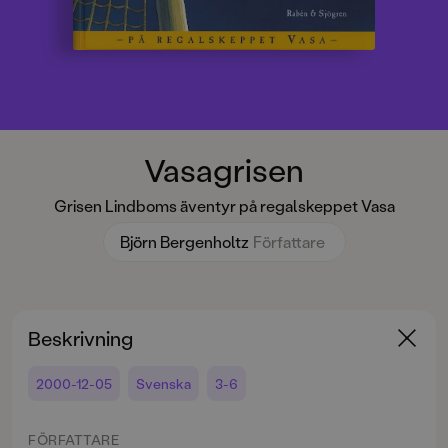
Vasagrisen
Grisen Lindboms äventyr på regalskeppet Vasa
Björn Bergenholtz
Författare
Beskrivning
2000-12-05
Svenska
3-6
FÖRFATTARE