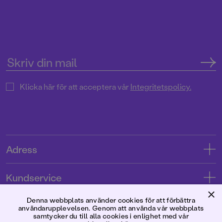
Klicka här för att acceptera vår
Integritetspolicy.
Adress
Adress
Kundservice
08-769 88 00
×
Kontakta oss
Denna webbplats använder cookies för att förbättra
Förlaget
användarupplevelsen. Genom att använda vår webbplats
Tryckerigatan 4
Kundservice
samtycker du till alla cookies i enlighet med vår