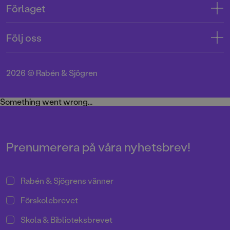
Förlaget
Tryckerigatan 4
Kundservice
Om oss
103 12 Stockholm
Följ oss
Användarvillkor intressenter
Jobba hos oss
Org.nr: 556045-7748
Användarvillkor nyhetsbrev
Facebook
Manus
2026
©
Rabén & Sjögren
Integritetspolicy
Instagram
Medarbetare
Cookie Policy
Twitter
Something went wrong...
Miljö och hållbarhet
Pressrum
Prenumerera på våra nyhetsbrev!
Rabén & Sjögrens vänner
Förskolebrevet
Skola & Biblioteksbrevet