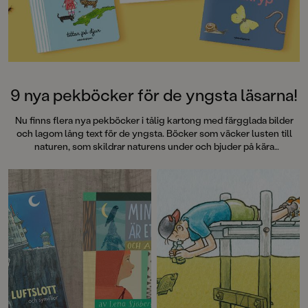
SvD"Mycket underhållande,
särskilt att rutscha med i Jenny
Dahlbergs bilder som inte sitter still
en enda sekund. På vartenda
uppslag finns tusen detaljer att
upptäcka. Inte minst delikat är att
följa familjens hund på dess
9 nya pekböcker för de yngsta läsarna!
sniffande äventyr." - Pia Huss,
DN"En bok som kommer att locka
Nu finns flera nya pekböcker i tålig kartong med färgglada bilder
till skratt hos såväl små som stora." -
och lagom lång text för de yngsta. Böcker som väcker lusten till
BTJ.
naturen, som skildrar naturens under och bjuder på kära
återseenden med Alfons Åberg, Lilla Anna och den lilla kaninen
Obi. Böcker som tål att läsas om och om igen!