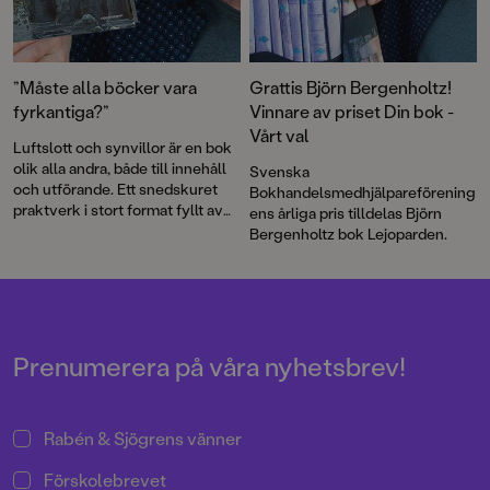
”Måste alla böcker vara
Grattis Björn Bergenholtz!
fyrkantiga?”
Vinnare av priset Din bok -
Vårt val
Luftslott och synvillor är en bok
olik alla andra, både till innehåll
Svenska
och utförande. Ett snedskuret
Bokhandelsmedhjälpareförening
praktverk i stort format fyllt av
ens årliga pris tilldelas Björn
tankeväckande bilder i Björn
Bergenholtz bok Lejoparden.
Bergenholtz omisskännliga stil.
Prenumerera på våra nyhetsbrev!
Rabén & Sjögrens vänner
Förskolebrevet