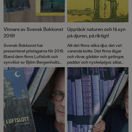
Vinnare av Svensk Bokkonst
Upptäck naturen och få syn
2019!
på djuren, på riktigt!
Svensk Bokkonst har
Att det finns olika djur, det vet
presenterat pristagarna för 2019.
varenda kotte. Det finns älgar
Bland dem finns Luftslott och
och rävar, gäddor och getingar,
synvillor av Björn Bergenholtz
paddor och nyckelpigor, sälar,
och Min syster är ett spöke av
maskar, kråkor, fjärilar och många
Lena Sjöberg.
fler. Men hur får man se dem i
verkligheten? Det vet Björn
Bergenholtz som i en ny bok
delar med sig av sina bästa tips.