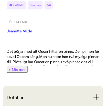
2000-08-18
Svenska
3-6
FÖRFATTARE
Jeanette Milde
Det börjar med att Oscar hittar en pinne. Den pinnen får
sova i Oscars säng. Men nu hittar han två mysiga pinnar
till. Plötsligt har Oscar en pinne + två pinnar, det vill
säga en liten pinnsamling faktiskt. Oscar samlar och
+ Läs mer
högen växer. Pinnarna måste flytta ut i sandlådan...
Många barn kommer att känna igen sig i denna
charmiga, roliga och snyggt tecknade historia för de
yngsta.
Detaljer