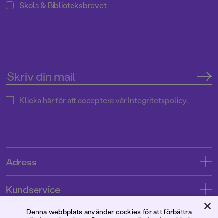
Skola & Biblioteksbrevet
Klicka här för att acceptera vår
Integritetspolicy.
Adress
Adress
Kundservice
08-769 88 00
×
Kontakta oss
Denna webbplats använder cookies för att förbättra
Förlaget