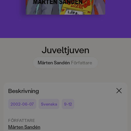
Juveltjuven
Mårten Sandén
Författare
Beskrivning
2002-06-07
Svenska
9-12
FÖRFATTARE
Mårten Sandén