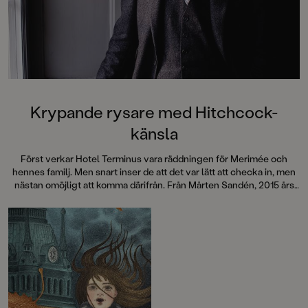
Krypande rysare med Hitchcock-
känsla
Först verkar Hotel Terminus vara räddningen för Merimée och
hennes familj. Men snart inser de att det var lätt att checka in, men
nästan omöjligt att komma därifrån. Från Mårten Sandén, 2015 års
Astrid Lindgren-pristagare, kommer en berättelse med krypande
stämning som garanterat ger rysningar längs ryggraden.