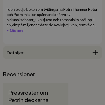
I den tredje boken om tvillingarna Petrini hamnar Peter
och Petra mitt i en spännande härva av
cirkusakrobater, juveltjuvar och romantiska bröllop. I
en jakt på miljoner måste de avslöja tjuven, rentvå de
oskyldiga och lösa det hemlighetsfulla slottet
+ Läs mer
Mörkafors gåta.
Detaljer
Bokinformation
ÅLDERSGRUPP
Recensioner
9-12
ORIGINALSPRÅK
Svenska
Pressröster om
Petrinideckarna
SPRÅK