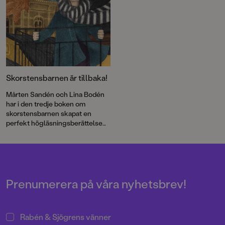
Skorstensbarnen är tillbaka!
Mårten Sandén och Lina Bodén
har i den tredje boken om
skorstensbarnen skapat en
perfekt högläsningsberättelse
för höstmörkret.
Prenumerera på våra nyhetsbrev!
Rabén & Sjögrens vänner