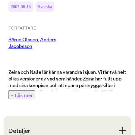
2003-06-16
Svenska
FÖRFATTARE
Sören Olsson
,
Anders
Jacobsson
Zeina och Nalle lär känna varandra i sjuan. Vi får två helt
olika versioner av vad som händer. Zeina har fullt upp
med sina kompisar och att spana på snygga killar i
åttan och nian. Hon älskar att gå i högstadiet! Nalle
+ Läs mer
däremot undrar hur han ska överleva de närmaste tre
åren ... Boken bygger på en följetong från Expressen.
Detaljer