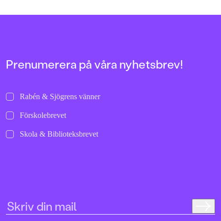
sparkar ifrån och rullar i väg de där
och helgalna berättel
allra första gångerna.
uppochnervänd värl
bilder att titta läng
Jenny Dahlberg som
illustrerat för Kamr
om första boken – F
Tvärtomsson:"Fart o
Prenumerera på våra nyhetsbrev!
byxorna på huvudet 
komikern Måns Nils
Kamratpostenfavori
Dahlberg slår sina p
Rabén & Sjögrens vänner
denna galet kaosiga
medryckande bilderb
Förskolebrevet
Hallhagen tipsar om 
böcker för barn och 
Skola & Biblioteksbrevet
SvD"Mycket underhå
särskilt att rutscha
Dahlbergs bilder som 
en enda sekund. På 
uppslag finns tusen d
upptäcka. Inte minst 
följa familjens hund
sniffande äventyr." -
DN"En bok som komm