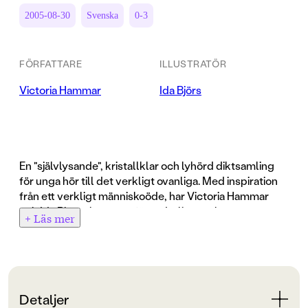
2005-08-30
Svenska
0-3
FÖRFATTARE
ILLUSTRATÖR
Victoria Hammar
Ida Björs
En "självlysande", kristallklar och lyhörd diktsamling
för unga hör till det verkligt ovanliga. Med inspiration
från ett verkligt människoöde, har Victoria Hammar
och Ida Björs skapat en förunderligt vacker
+ Läs mer
diktsamling. "Den elektriska pojken", Zander Nord, har
funnits på riktigt. Gustav Zander Valentin Nord, föddes
1907 i Sjögrå, mellan Arbrå och Bollnäs. Zander växte
upp på morföräldrarnas gård, kallad "spökgården" på
grund av de oförklarliga fenomen som han gav upphov
Detaljer
till. Prästen, folkskolläraren, provinsialläkaren,