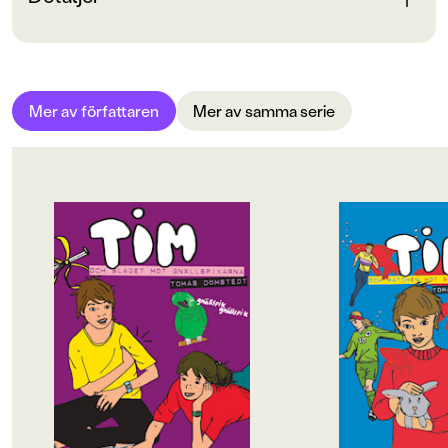
och kommer sist - fast han är äldst - och på
fotbollsträningen blir han utskälld. Men när Tim ställer
upp i en löpartävling går det faktiskt bättre ?
Bokinformation
ÅLDERSGRUPP
Mer av författaren
Mer av samma serie
9-12
ORIGINALSPRÅK
Svenska
OM BOKEN
OM BOKEN
SPRÅK
Alla bara klagar och gnäller. Men
Tim hatar sport. Han 
Tim har aldrig fattat vad det är för
springa och flåsa oc
Svenska
kul med att jämt vara negativ. Så
kan inte förstå varfö
han bestämmer sig för att göra
vara kul att jaga en b
SERIE
någonting åt alla gnällspikar. Med
Tim att hela hans fam
en oväntad partner gör sig Tim
sportgalna. Mamma o
Tim
redo för slaget mot gnällspikarna!
pappa löper och han
Det här är andra delen om Tim. Om
som mest väser "se di
PUBLICERINGSDATUM
den första, Tim och matchen mot
klantarsel", spelar fo
sportfånarna, skrev 11-årige Justin
allt vill Tim bli läm
2005-07-21