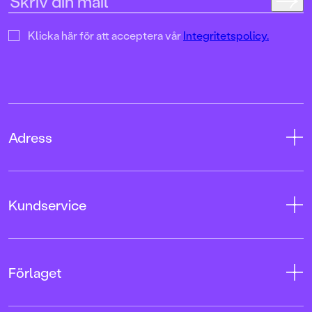
väcka läslust lika väl som
spelglädje!
Klicka här för att acceptera vår
Integritetspolicy.
Adress
Adress
Kundservice
08-769 88 00
Tryckerigatan 4
Kontakta oss
Förlaget
103 12 Stockholm
Kundservice
Org.nr: 556045-7748
Användarvillkor intressenter