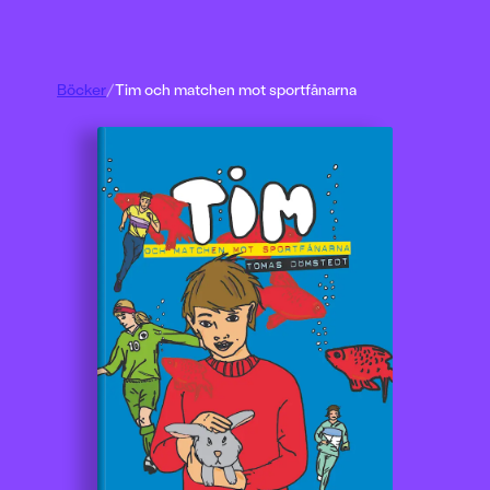
Böcker
/
Tim och matchen mot sportfånarna