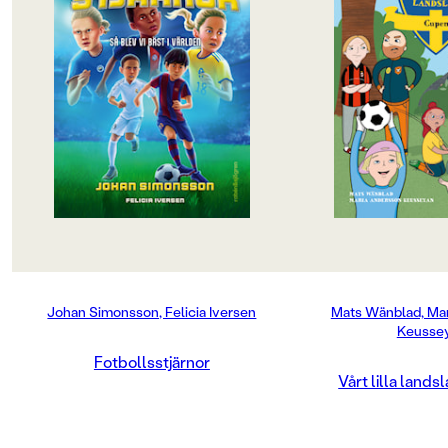
144
"Fotbollstjärnor är fantasifull, på ett
Även om fotboll är de
roligt och underhållande vis. Den
man vet kan det bli li
växlar mellan rent berättande
träna och träna hela
RYGGBREDD (MM)
partier och inledande partier av
har Milan anmält Lil
13
dialog mellan pappan och Harry.
till en cup där de sk
Johan Simonsson skriver enkelt,
flera olika lag. Det 
med fin skärpa, det är kristallklara
det tycker de alliho
HÖJD (MM)
fotbollsskildringar, mycket
som är tveksam är E
200
initierade, även de som bygger på
söndag och hon ska 
ren fantasi. Här finns en
pappa i hans nya lä
hängivenhet inför ämnet som lyser
helgen. Då kan hon vä
VIKT (KG)
igenom. Felicia Iversen bidrar med
väg och spela fotboll
0.307
jättefina färgillustrationer. Starkt."
Tänk om pappa blir l
Helhetsbetyg: 4 - Staffan
Engstrand, BTJ
Kul och viktigt om l
BREDD (MM)
Hur var det när Messi kom till
och kompisar. Och o
Johan Simonsson, Felicia Iversen
Mats Wänblad, Ma
150
Barcelona första gången? Varför
såklart!
Keusse
blev Neuer egentligen målvakt?
Och hur gick det till när Rolfö lärde
Vårt lilla landslag sp
FORMAT
Fotbollsstjärnor
sig att skruva? Det här är boken för
femte boken i serien
Kartonnage
Vårt lilla land
alla som älskar fotboll – med fem
fram i samarbete m
berättelser om några av världens
Fotbollförbundet.
största fotbollsstjärnor och hur det
var när de var unga och drömde om
Mats Wänblad skrive