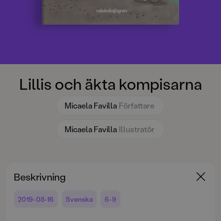
Lillis och äkta kompisarna
Micaela Favilla
Författare
Micaela Favilla
Illustratör
Beskrivning
2019-08-16
Svenska
6-9