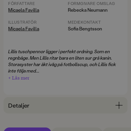
FÖRFATTARE
FORMGIVARE OMSLAG
Micaela Favilla
Rebecka Neumann
ILLUSTRATÖR
MEDIEKONTAKT
Micaela Favilla
Sofia Bengtsson
Lillis tuschpennor ligger i perfekt ordning. Som en
regnbåge. Men Lillis ritar bara en liten sur grå kanin.
Storasyster har åkt iväg på fotbollscup, och Lillis fick
inte följa med.
+ Läs mer
Lillis tänker sura alla dagar, ända tills storasyster
kommer hem igen. Och då tänker hon sura ännu mer.
För storasyster kommer komma tillbaka med medalj.
Och diplom att sätta på väggen. Och en massa roligt att
Detaljer
berätta.
Bokinformation
Lillis kommer inte ha nåt alls att visa när storasyster
ÅLDERSGRUPP
kommer tillbaka. Bara en liten sur kanin.