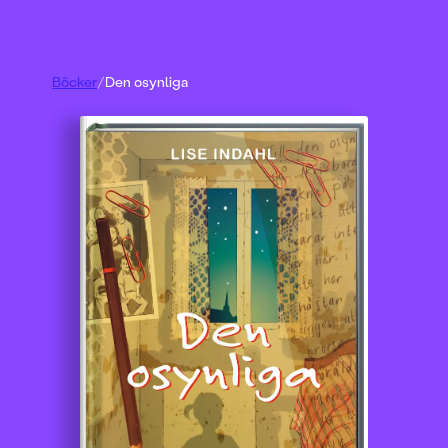
Böcker
/
Den osynliga