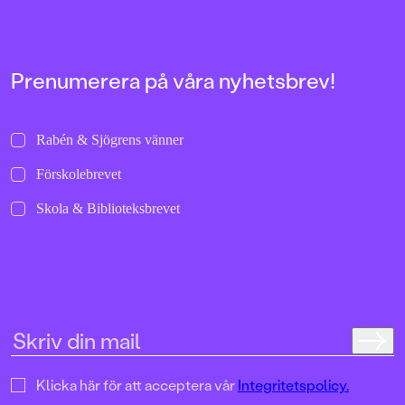
i serien:
”Välskriven, lättläs
och trovärdig”
Dagens Nyheter”Ang
verkligen hur man 
Prenumerera på våra nyhetsbrev!
stämningen så att hå
armarna.”
Metro”Det här är rik
Barn&ungdomsboks
Rabén & Sjögrens vänner
Förskolebrevet
Skola & Biblioteksbrevet
Klicka här för att acceptera vår
Integritetspolicy.