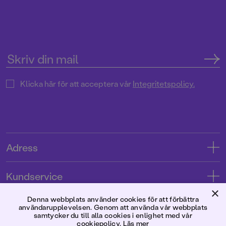
Klicka här för att acceptera vår
Integritetspolicy.
Adress
Adress
Kundservice
08-769 88 00
×
Kontakta oss
Denna webbplats använder cookies för att förbättra
Förlaget
användarupplevelsen. Genom att använda vår webbplats
Tryckerigatan 4
Kundservice
samtycker du till alla cookies i enlighet med vår
cookiepolicy.
Läs mer
Om oss