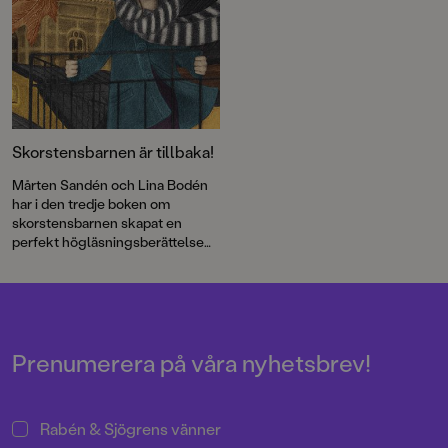
Skorstensbarnen är tillbaka!
Mårten Sandén och Lina Bodén
har i den tredje boken om
skorstensbarnen skapat en
perfekt högläsningsberättelse
för höstmörkret.
Prenumerera på våra nyhetsbrev!
Rabén & Sjögrens vänner