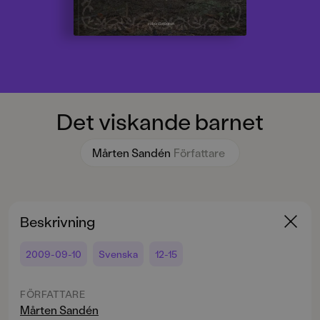
Det viskande barnet
Mårten Sandén
Författare
Beskrivning
2009-09-10
Svenska
12-15
FÖRFATTARE
Mårten Sandén