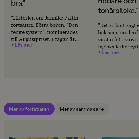
riddare och
Svenska
bra.”
tonårsilska.”
SERIE
"Historien om Jannike Faltin
Jannike Faltin
fortsätter. Förra boken, "Den
"Det är kort sagt 
femte systern", nominerades
bok som om den l
PUBLICERINGSDATUM
till Augustpriset. Frågan är
visst mått av öve
2009-09-10
+ Läs mer
om inte andra delen till och
logiska kullerbytt
+ Läs mer
med är starkare. /.../Mårten
oemotståndlig."
LÄSORDNING
Sandén har förfinat uttrycken.
2
Karlsson
Storstilat är vad det är. Och
Produktion
förbannat bra."Svenska
Dagbladet
MILJÖMÄRKNING
Nej
CE-MÄRKNING
Mer av författaren
Mer av samma serie
Nej
Produktdetaljer
ISBN