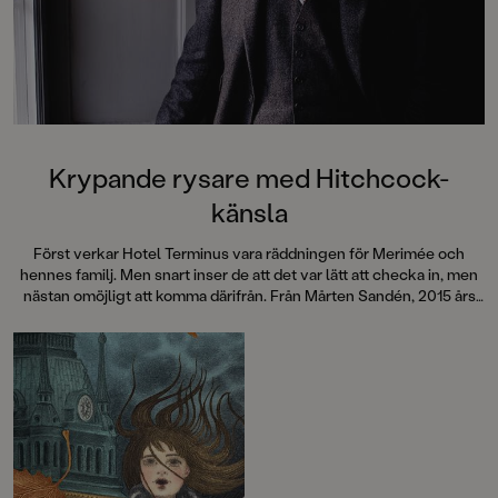
Krypande rysare med Hitchcock-
känsla
Först verkar Hotel Terminus vara räddningen för Merimée och
hennes familj. Men snart inser de att det var lätt att checka in, men
nästan omöjligt att komma därifrån. Från Mårten Sandén, 2015 års
Astrid Lindgren-pristagare, kommer en berättelse med krypande
stämning som garanterat ger rysningar längs ryggraden.