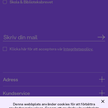
Skola & Biblioteksbrevet
Klicka här för att acceptera vår
Integritetspolicy.
Adress
Adress
Kundservice
08-769 88 00
×
Kontakta oss
Denna webbplats använder cookies för att förbättra
Förlaget
användarupplevelsen. Genom att använda vår webbplats