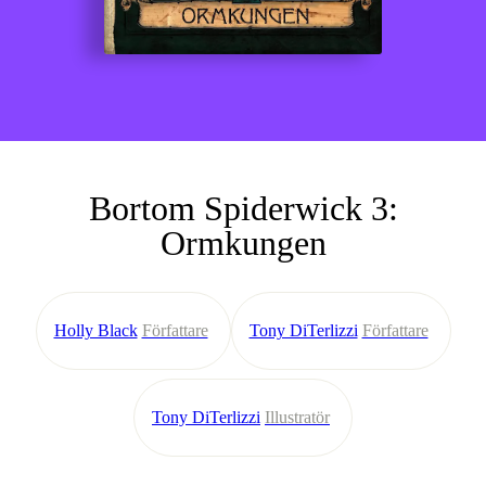
Bortom Spiderwick 3:
Ormkungen
Holly Black
Författare
Tony DiTerlizzi
Författare
Tony DiTerlizzi
Illustratör