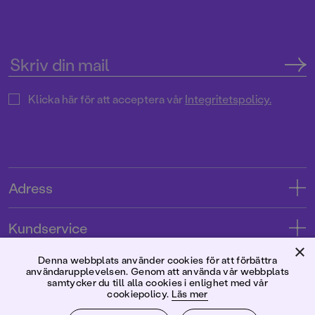
Klicka här för att acceptera vår
Integritetspolicy.
Adress
Adress
Kundservice
08-769 88 00
×
Kontakta oss
Denna webbplats använder cookies för att förbättra
Förlaget
användarupplevelsen. Genom att använda vår webbplats
Tryckerigatan 4
Kundservice
samtycker du till alla cookies i enlighet med vår
cookiepolicy.
Läs mer
Om oss
103 12 Stockholm
Följ oss
Användarvillkor intressenter