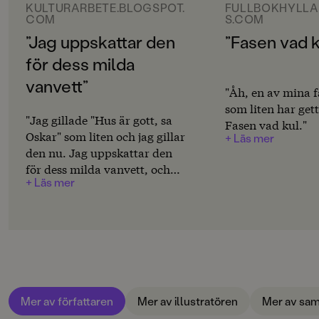
Svenska
KULTURARBETE.BLOGSPOT.
FULLBOKHYLLA
ett fint hus till mamma och pappa. Ett hus han inte
COM
S.COM
tänker äta upp!
SPRÅK
”Jag uppskattar den
”Fasen vad k
Svenska
En festlig och fantasifull berättelse med glimten i ögat
för dess milda
och en anda av att man kan vara lite annorlunda.
vanvett”
SERIE
Bilderna är utrycksfulla i naivistisk stil med glada,
"Åh, en av mina f
Klumpe Dumpe
sköna färger.
som liten har gett
"Jag gillade "Hus är gott, sa
Det är många som kommer ihåg denna bok från sin
Fasen vad kul."
PUBLICERINGSDATUM
Oskar" som liten och jag gillar
barndom och som har frågat efter den när de själva fått
+ Läs mer
2009-09-03
den nu. Jag uppskattar den
barn. Nu finns denna 70-talsklassiker äntligen i ny
utgåva.
för dess milda vanvett, och
Produktion
+ Läs mer
inser med ens varför jag bara
några år senare snöade in på
MILJÖMÄRKNING
Povel Ramel."
Nej
CE-MÄRKNING
Nej
Produktdetaljer
Mer av författaren
Mer av illustratören
Mer av sam