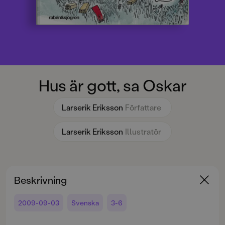
Hus är gott, sa Oskar
Larserik Eriksson
Författare
Larserik Eriksson
Illustratör
Beskrivning
2009-09-03
Svenska
3-6