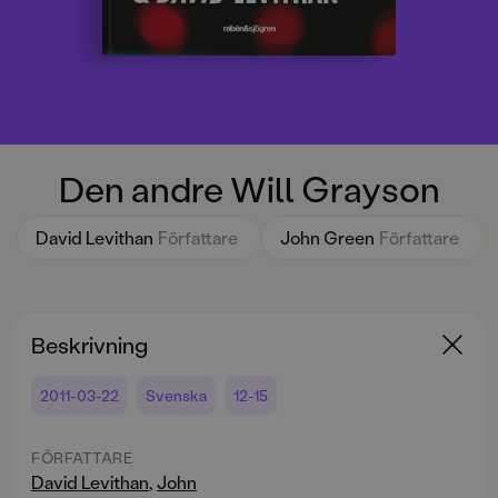
Den andre Will Grayson
David Levithan
Författare
John Green
Författare
Beskrivning
2011-03-22
Svenska
12-15
FÖRFATTARE
David Levithan
,
John