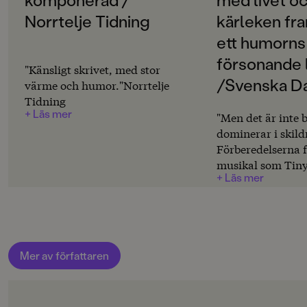
ORIGINALSPRÅK
Engelska
Norrtelje Tidning
kärleken fra
ett humorns
ÖVERSÄTTARE
Titti Persson
försonande l
"Känsligt skrivet, med stor
/Svenska D
värme och humor."Norrtelje
SPRÅK
Tidning
Svenska
+ Läs mer
"Men det är inte
dominerar i skild
PUBLICERINGSDATUM
2011-03-22
Förberedelserna f
musikal som Tiny
+ Läs mer
Produktion
upp får stort ut
handlar om Tinys 
MILJÖMÄRKNING
blir den grandiosa
Nej
denna mångfacet
roman, där ung
CE-MÄRKNING
Mer av författaren
kamp med livet o
Nej
framstår i ett hu
försonande ljus."
Produktdetaljer
Kåreland, Svensk