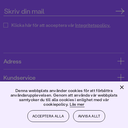
Klicka här för att acceptera vår
Integritetspolicy.
Adress
Adress
Kundservice
08-769 88 00
×
Kontakta oss
Denna webbplats använder cookies för att förbättra
Förlaget
användarupplevelsen. Genom att använda vår webbplats
Tryckerigatan 4
Kundservice
samtycker du till alla cookies i enlighet med vår
cookiepolicy.
Läs mer
Om oss
103 12 Stockholm
Följ oss
Användarvillkor intressenter
Jobba hos oss
ACCEPTERA ALLA
AVVISA ALLT
Org.nr: 556045-7748
Användarvillkor nyhetsbrev
Facebook
Manus