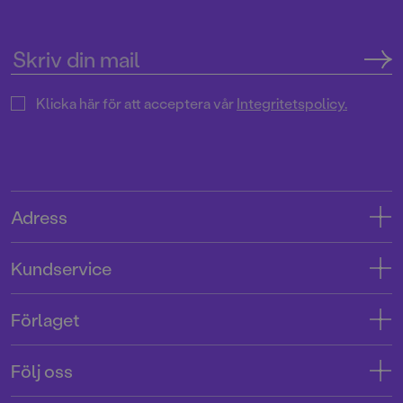
Klicka här för att acceptera vår
Integritetspolicy.
Adress
Adress
Kundservice
08-769 88 00
Kontakta oss
Förlaget
Tryckerigatan 4
Kundservice
Om oss
103 12 Stockholm
Följ oss
Användarvillkor intressenter
Jobba hos oss
Org.nr: 556045-7748