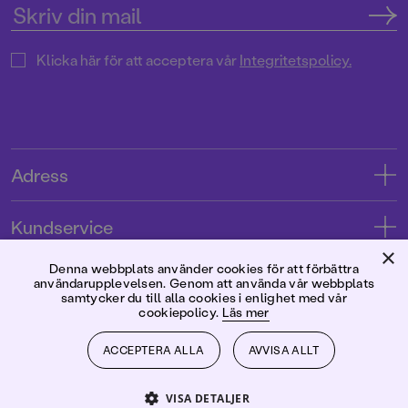
Klicka här för att acceptera vår
Integritetspolicy.
Adress
Adress
Kundservice
08-769 88 00
×
Kontakta oss
Denna webbplats använder cookies för att förbättra
Förlaget
användarupplevelsen. Genom att använda vår webbplats
Tryckerigatan 4
Kundservice
samtycker du till alla cookies i enlighet med vår
cookiepolicy.
Läs mer
Om oss
103 12 Stockholm
Följ oss
Användarvillkor intressenter
Jobba hos oss
ACCEPTERA ALLA
AVVISA ALLT
Org.nr: 556045-7748
Användarvillkor nyhetsbrev
Facebook
Manus
2026
©
Rabén & Sjögren
VISA DETALJER
Integritetspolicy
Instagram