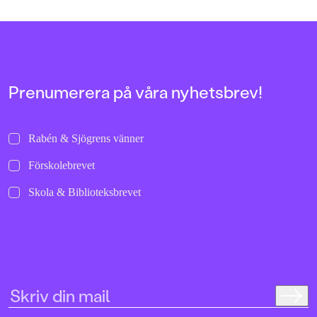
137 och Ond 113. Böc
fristående. Sagt om 
i serien:
”Välskriven, lättläs
och trovärdig”
Dagens Nyheter”Ang
verkligen hur man 
Prenumerera på våra nyhetsbrev!
stämningen så att hå
armarna.”
Metro”Det här är rik
Barn&ungdomsboks
Rabén & Sjögrens vänner
Förskolebrevet
Skola & Biblioteksbrevet