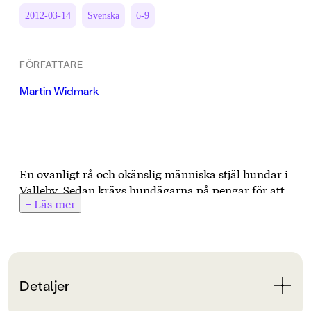
2012-03-14
Svenska
6-9
FÖRFATTARE
Martin Widmark
En ovanligt rå och okänslig människa stjäl hundar i
Valleby. Sedan krävs hundägarna på pengar för att
+ Läs mer
få tillbaka sina små kelgrisar. Lasse och Maja tar
upp jakten som leder rakt in mörkret på biografen
Bio-Rio. Här spelar även en viss Karl-Filip en viktig
roll.
Del sex i den kritikerrosade deckarserien om
Detaljer
LasseMajas Detektivbyrå.