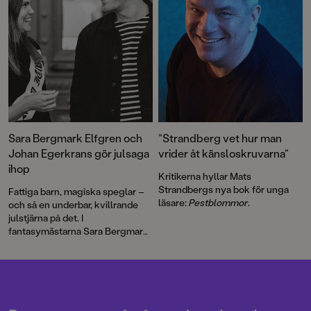
Sara Bergmark Elfgren och
”Strandberg vet hur man
Johan Egerkrans gör julsaga
vrider åt känsloskruvarna”
ihop
Kritikerna hyllar Mats
Strandbergs nya bok för unga
Fattiga barn, magiska speglar –
läsare:
Pestblommor
.
och så en underbar, kvillrande
julstjärna på det. I
fantasymästarna Sara Bergmark
Elfgren och Johan Egerkrans
första samarbete tas läsaren
med på ett fantastiskt, hisnande
äventyr.
Julstjärnan
är en julsaga
för hela familjen som kan läsas
om och om igen.