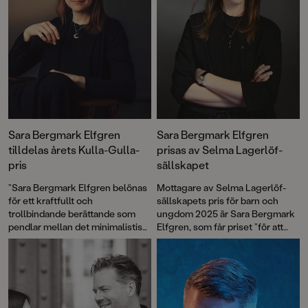
Sara Bergmark Elfgren
Sara Bergmark Elfgren
tilldelas årets Kulla-Gulla-
prisas av Selma Lagerlöf-
pris
sällskapet
”Sara Bergmark Elfgren belönas
Mottagare av Selma Lagerlöf-
för ett kraftfullt och
sällskapets pris för barn och
trollbindande berättande som
ungdom 2025 är Sara Bergmark
pendlar mellan det minimalistiskt
Elfgren, som får priset ”för att
återhållna och det dramatiskt
arbeta i Selma Lagerlöfs anda
expansiva”, skriver juryn i sin
över mediegränserna”. Ur
motivering.
jurygruppens motivering