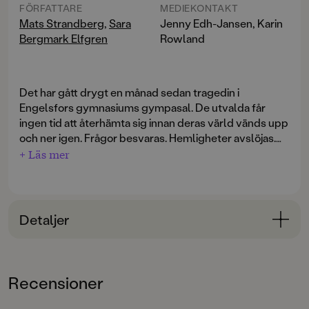
FÖRFATTARE
MEDIEKONTAKT
Mats Strandberg
,
Sara
Jenny Edh-Jansen, Karin
Bergmark Elfgren
Rowland
Det har gått drygt en månad sedan tragedin i
Engelsfors gymnasiums gympasal. De utvalda får
ingen tid att återhämta sig innan deras värld vänds upp
och ner igen. Frågor besvaras. Hemligheter avslöjas.
Lojaliteter prövas. Tiden håller på att rinna ut och till
+ Läs mer
slut kan De utvalda bara vara säkra på en sak: Allt
kommer att förändras.
Detaljer
Bokinformation
ÅLDERSGRUPP
Recensioner
unga vuxna