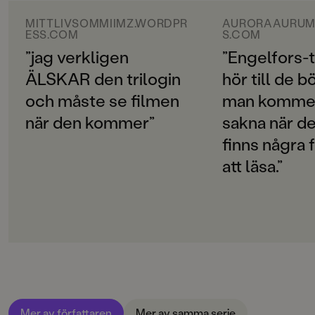
ORIGINALSPRÅK
Svenska
MITTLIVSOMMIIMZ.WORDPR
AURORAAURUM
ESS.COM
S.COM
SPRÅK
”jag verkligen
”Engelfors-t
Svenska
ÄLSKAR den trilogin
hör till de 
och måste se filmen
man kommer
SERIE
Engelsfors-trilogin
när den kommer”
sakna när de
finns några f
PUBLICERINGSDATUM
2013-11-18
att läsa.”
LÄSORDNING
2
INLÄSARE
Julia Dufvenius
Produktion
Produktdetaljer
Mer av författaren
Mer av samma serie