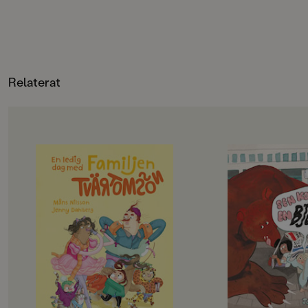
fascinerande och här
FORMAT
bilderboksform med 
Kartonnage
vackra, drömlika bil
Charlotte Gastaut.
Relaterat
OM BOKEN
OM BOKEN
Det här är familjen Tvärtomsson -
Jempa och jag är väl
en helt vanlig familj som har
typ. Hennes mamma
kalsongerna utanpå byxorna,
Hawaii, och så har 
precis som alla andra. Det är helg
häftiga saker. Radio
och då ska familjen hitta på något
lasersvärd och en eg
riktigt roligt, bestämmer barnen.
Men det passar aldrig
Det blir storstädning! NEEEEJ,
alla häftiga saker.
skriker föräldrarna, de vill gå till
– Det går inte nu, fö
badhuset och dinosauriemuseum!
städat, säger Jempa.
Okej, suckar barnen, men först
på landet.
måste föräldrarna få på sig skor och
Jempa är också helt 