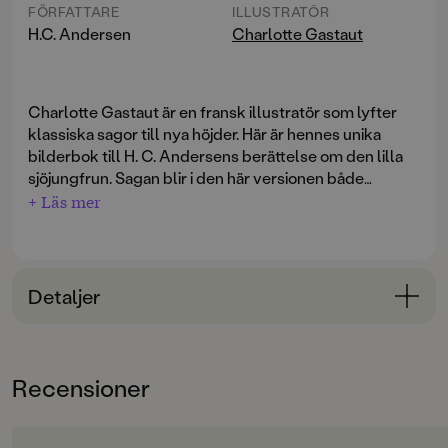
FÖRFATTARE
ILLUSTRATÖR
H.C. Andersen
Charlotte Gastaut
Charlotte Gastaut är en fransk illustratör som lyfter
klassiska sagor till nya höjder. Här är hennes unika
bilderbok till H. C. Andersens berättelse om den lilla
sjöjungfrun. Sagan blir i den här versionen både
konstnärlig och gripande!
+ Läs mer
Detaljer
Bokinformation
ÅLDERSGRUPP
Recensioner
3-6
ORIGINALTITEL