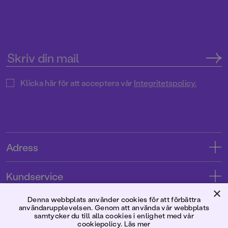
Klicka här för att acceptera vår
Integritetspolicy.
Adress
Adress
Kundservice
08-769 88 00
×
Kontakta oss
Denna webbplats använder cookies för att förbättra
Förlaget
användarupplevelsen. Genom att använda vår webbplats
Tryckerigatan 4
Kundservice
samtycker du till alla cookies i enlighet med vår
cookiepolicy.
Läs mer
Om oss