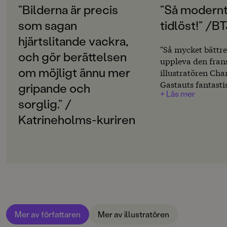
La petite sirène
”Bilderna är precis
”Så modernt
som sagan
tidlöst!” /BT
ORIGINALSPRÅK
Franska
hjärtslitande vackra,
"Så mycket bättre
och gör berättelsen
ÖVERSÄTTARE
uppleva den fran
Suzanne Öhman
om möjligt ännu mer
illustratören Cha
Gastauts fantasti
gripande och
SPRÅK
+ Läs mer
originella bilder t
sorglig.” /
Svenska
vackra och oförv
Katrineholms-kuriren
berättelsen! Gast
PUBLICERINGSDATUM
illustrerat fler
2014-01-27
barnboksklassike
Tummelisa (2012)
Produktion
Askungen (2013).
bilder sjuder av 
MILJÖMÄRKNING
Nej
vackra mönster s
blandade med gul
CE-MÄRKNING
för de tankarna ti
Mer av författaren
Mer av illustratören
Nej
Tusen och en natt