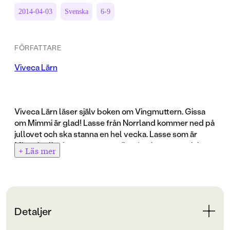
2014-04-03
Svenska
6-9
FÖRFATTARE
Viveca Lärn
Viveca Lärn läser själv boken om Vingmuttern. Gissa
om Mimmi är glad! Lasse från Norrland kommer ned på
jullovet och ska stanna en hel vecka. Lasse som är
Mimmis allra bästa vän, av pojkar åtminstone, och har
+ Läs mer
utstående öron precis som pojkar ska ha!
Lasses stora intresse är att samla bilnummer. Till
nyårsafton måste han ha hunnit med tusen stycken.
Även om Mimmi blir lite trött på att bara hålla på att
Detaljer
räkna bilnummer hela dagarna så är allt ändå nästan
bara roligt. Ända tills Janna och Linda börjar reta Lasse