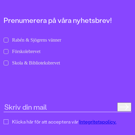
resan hem är en gri
spännande berättel
vänskap och hopp i 
världen höll på att fa
Prenumerera på våra nyhetsbrev!
sönder.Augustin Erba
och journalist. Han h
hyllade romaner för
Rabén & Sjögrens vänner
vuxna, senast vikin
Björnpojken för bar
Förskolebrevet
Efter att ha arbetat 
Radio och Dagens N
Skola & Biblioteksbrevet
numera förlagschef 
på Piratförlaget.
I Himmelsbarnet ha
inspirerats av sin eg
historia under andra
Klicka här för att acceptera vår
Integritetspolicy.