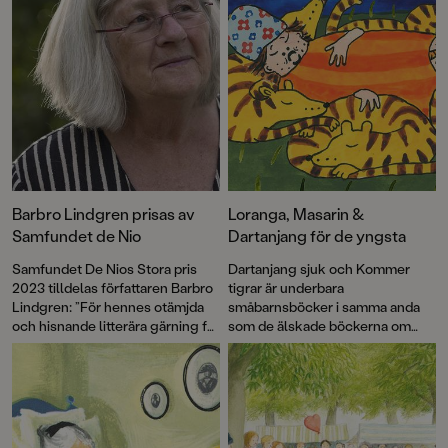
Barbro Lindgren prisas av
Loranga, Masarin &
Samfundet de Nio
Dartanjang för de yngsta
Samfundet De Nios Stora pris
Dartanjang sjuk och Kommer
2023 tilldelas författaren Barbro
tigrar är underbara
Lindgren: ”För hennes otämjda
småbarnsböcker i samma anda
och hisnande litterära gärning för
som de älskade böckerna om
alla åldrar.”
Max! Med korta meningar,
färgstarka illustrationer och mitt i
prick-humor får vi äntligen möta
de underbart knasiga favoriterna
Loranga, Masarin och Dartanjang
i ett helt nytt format.