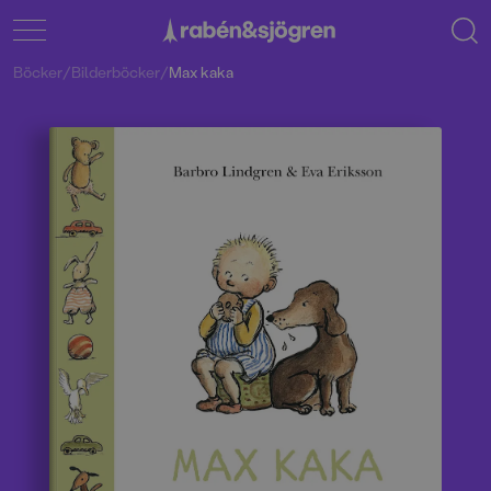
Böcker
/
Bilderböcker
/
Max kaka