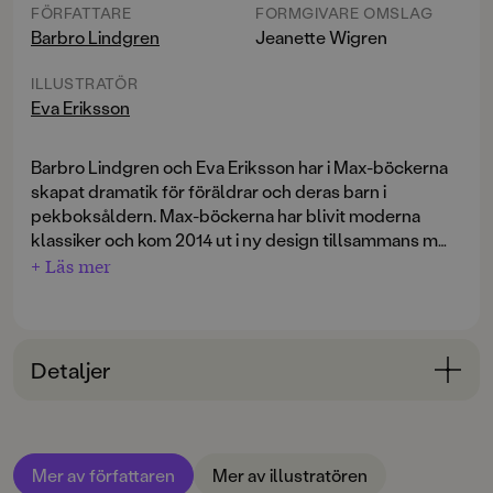
FÖRFATTARE
FORMGIVARE OMSLAG
Barbro Lindgren
Jeanette Wigren
ILLUSTRATÖR
Eva Eriksson
Barbro Lindgren och Eva Eriksson har i Max-böckerna
skapat dramatik för föräldrar och deras barn i
pekboksåldern. Max-böckerna har blivit moderna
klassiker och kom 2014 ut i ny design tillsammans med
en Max-fylla-i-bok med ringpärm.
+ Läs mer
Detaljer
Bokinformation
ÅLDERSGRUPP
Mer av författaren
Mer av illustratören
0-3