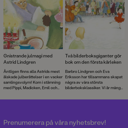
Gnistrande julmagi med
Två bilderboksgiganter gör
Astrid Lindgren
bok om den första kärleken
Äntligen finns alla Astrids mest
Barbro Lindgren och Eva
älskade julberättelser i en vacker
Eriksson har tillsammans skapat
samlingsvolym! Kom i stämning
några av våra största
med Pippi, Madicken, Emil och
bilderboksklassiker. Vi är många
alla de andra favoritfigurerna.
som skrattat med Max, njutit av
Boken är lite av en smällkaramell
den vilda bebins äventyr och
med klassiska färgillustrationer
gråtit floder till Andrejs längtan.
av bland andra Ilon Wikland,
Boken om Juan och Rosalia är
Björn Berg, Ingrid Vang Nyman
deras första gemensamma bok
och Eva Eriksson.
på många år.
Prenumerera på våra nyhetsbrev!