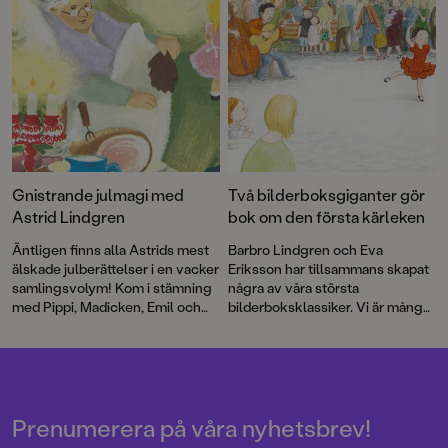
Gnistrande julmagi med
Två bilderboksgiganter gör
Astrid Lindgren
bok om den första kärleken
Äntligen finns alla Astrids mest
Barbro Lindgren och Eva
älskade julberättelser i en vacker
Eriksson har tillsammans skapat
samlingsvolym! Kom i stämning
några av våra största
med Pippi, Madicken, Emil och
bilderboksklassiker. Vi är många
alla de andra favoritfigurerna.
som skrattat med Max, njutit av
Boken är lite av en smällkaramell
den vilda bebins äventyr och
med klassiska färgillustrationer
gråtit floder till Andrejs längtan.
av bland andra Ilon Wikland,
Boken om Juan och Rosalia är
Björn Berg, Ingrid Vang Nyman
deras första gemensamma bok
och Eva Eriksson.
på många år.
Prenumerera på våra nyhetsbrev!