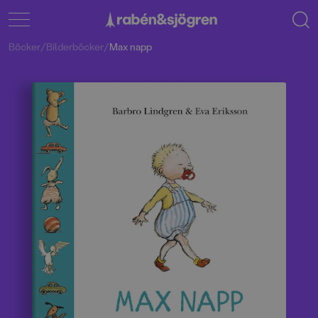
Böcker
/
Bilderböcker
/
Max napp