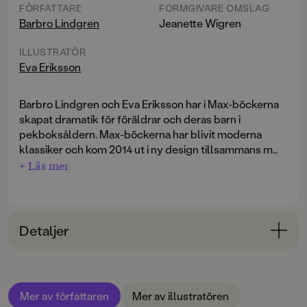
FÖRFATTARE
FORMGIVARE OMSLAG
Barbro Lindgren
Jeanette Wigren
ILLUSTRATÖR
Eva Eriksson
Barbro Lindgren och Eva Eriksson har i Max-böckerna
skapat dramatik för föräldrar och deras barn i
pekboksåldern. Max-böckerna har blivit moderna
klassiker och kom 2014 ut i ny design tillsammans med
en Max-fylla-i-bok med ringpärm.
+ Läs mer
Detaljer
Bokinformation
ÅLDERSGRUPP
Mer av författaren
Mer av illustratören
0-3