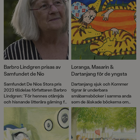
Barbro Lindgren prisas av
Loranga, Masarin &
Samfundet de Nio
Dartanjang för de yngsta
Samfundet De Nios Stora pris
Dartanjang sjuk och Kommer
2023 tilldelas författaren Barbro
tigrar är underbara
Lindgren: ”För hennes otämjda
småbarnsböcker i samma anda
och hisnande litterära gärning för
som de älskade böckerna om
alla åldrar.”
Max! Med korta meningar,
färgstarka illustrationer och mitt i
prick-humor får vi äntligen möta
de underbart knasiga favoriterna
Loranga, Masarin och Dartanjang
i ett helt nytt format.