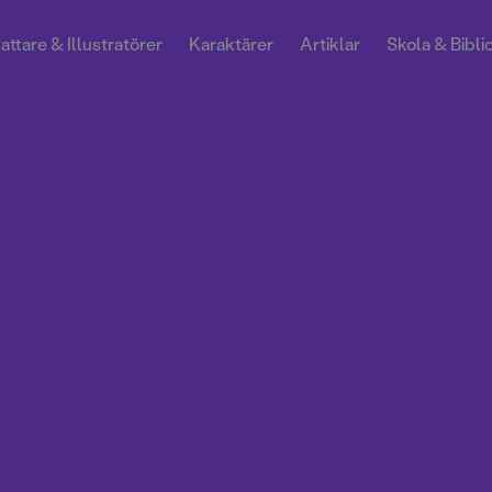
attare & Illustratörer
Karaktärer
Artiklar
Skola & Bibli