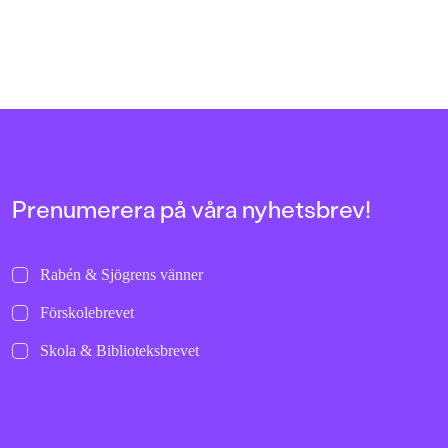
att vara modig.
Johan Unenge, välkänd författare
och illustratör, är själv skejtare och
vet precis hur det känns när man
sparkar ifrån och rullar i väg de där
allra första gångerna.
Prenumerera på våra nyhetsbrev!
Rabén & Sjögrens vänner
Förskolebrevet
Skola & Biblioteksbrevet