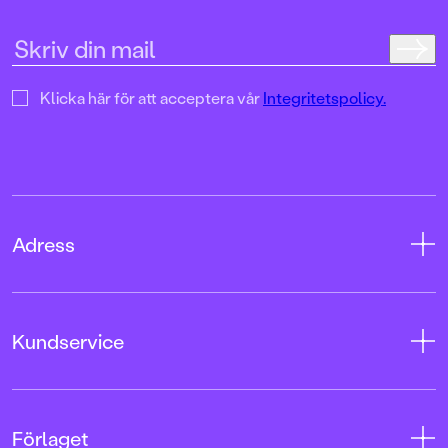
Klicka här för att acceptera vår
Integritetspolicy.
Adress
Adress
Kundservice
08-769 88 00
Tryckerigatan 4
Kontakta oss
Förlaget
103 12 Stockholm