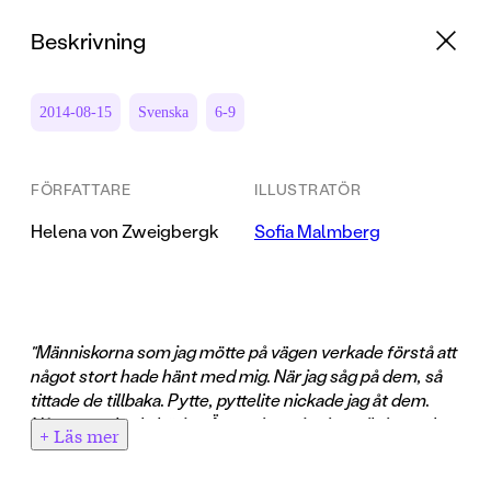
Beskrivning
2014-08-15
Svenska
6-9
FÖRFATTARE
ILLUSTRATÖR
Helena von Zweigbergk
Sofia Malmberg
"Människorna som jag mötte på vägen verkade förstå att
något stort hade hänt med mig. När jag såg på dem, så
tittade de tillbaka. Pytte, pyttelite nickade jag åt dem.
Något nytt hade börjat. Ännu visste jag inte riktigt vad."
+ Läs mer
Dagen innan Johanna ska börja trean upptäcker hon att