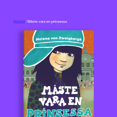
Böcker
/
Måste vara en prinsessa