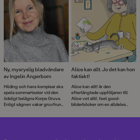
illustrationerna står Sandra
Fröjd.
Ny, mysryslig bladvändare
Alice kan allt. Jo det kan hon
av Ingelin Angerborn
faktiskt!
Hilding och hans kompisar ska
Alice kan allt! är den
spela sommarteater vid den
efterlängtade uppföljaren till
ödsligt belägna Korpa Gruva.
Alice vet allt!, feel good-
Enligt sägnen vakar gruvfrun
bilderböcker om en alldeles
över platsen och varnar
underbart självklar tjej med
besökare för olyckor och ras.
härligt självförtroende.
Men hon kan också straffa den
som gör något dumt ...