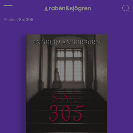
Böcker
/
Sal 305