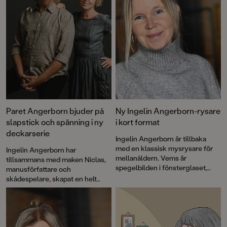
Paret Angerborn bjuder på
Ny Ingelin Angerborn-rysare
slapstick och spänning i ny
i kort format
deckarserie
Ingelin Angerborn är tillbaka
med en klassisk mysrysare för
Ingelin Angerborn har
mellanåldern. Vems är
tillsammans med maken Niclas,
spegelbilden i fönsterglaset,
manusförfattare och
varför står vindsdörren alltid på
skådespelare, skapat en helt
glänt och vad är det för märkliga
ny deckarserie: "Världens
saker undulaten säger? De
sämsta detektiver". Den första
spöklikt stämningsfulla
boken i serien,
De blodiga
illustrationerna är signerade Lina
händerna
, bjuder på fniss, knas,
Blixt.
lagom spänning och full fart. För