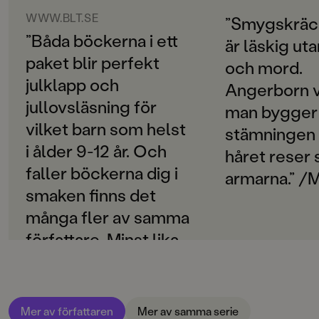
ORIGINALSPRÅK
Svenska
WWW.BLT.SE
”Smygskräc
Sal 305
är en fristående fortsättning på
Rum 213
.
”Båda böckerna i ett
är läskig ut
SPRÅK
paket blir perfekt
Svenska
och mord.
julklapp och
Angerborn v
SERIE
jullovsläsning för
Mebeltrilogin
man bygger
vilket barn som helst
stämningen 
PUBLICERINGSDATUM
i ålder 9-12 år. Och
håret reser 
2016-05-23
faller böckerna dig i
armarna.” /
LÄSORDNING
smaken finns det
2
många fler av samma
Produktion
författare. Minst lika
spännande
PAPPER
Holmen Book Cream
dessutom.”
MILJÖMÄRKNING
Mer av författaren
Mer av samma serie