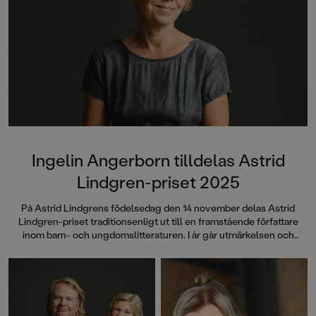
Ingelin Angerborn tilldelas Astrid
Lindgren-priset 2025
På Astrid Lindgrens födelsedag den 14 november delas Astrid
Lindgren-priset traditionsenligt ut till en framstående författare
inom barn- och ungdomslitteraturen. I år går utmärkelsen och
prissumman på 100 000 kronor till författaren Ingelin Angerborn.