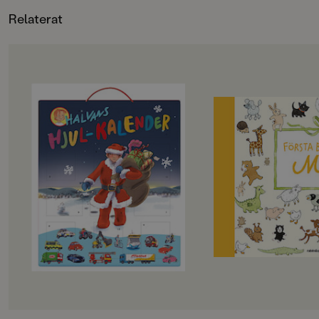
Relaterat
OM BOKEN
OM BOKEN
Öppna en ny spännande lucka varje
Glöm inte bort den f
dag och följ med Halvan på
med ditt barn!
äventyr! Kalendern är fylld med
Både lyxig och prak
roliga pysselböcker, kluriga pussel,
bedårande bilder av
färgglada klistermärken och
Kruusval!
kartongfigurer som gör väntan på
julafton extra kul. Perfekt för alla
Det är så mycket so
små fordonsfantaster!
barnets första år. O
De älskade böckerna om Halvan är
som man vill komma
skapade av författaren Arne Norlin
nybliven förälder. Vi
och illustratören Jonas Burman.
första ordet? När tog
stegen? Och vart gic
första resan? "Först
hjälper dig att minn
viktigaste och roliga
plats för att skriva n