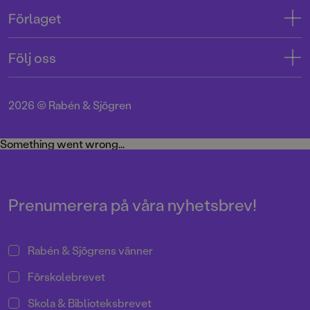
Kontakta oss
Förlaget
Tryckerigatan 4
Kundservice
Om oss
103 12 Stockholm
Följ oss
Användarvillkor intressenter
Jobba hos oss
Org.nr: 556045-7748
Användarvillkor nyhetsbrev
Facebook
Manus
2026
©
Rabén & Sjögren
Integritetspolicy
Instagram
Medarbetare
Cookie Policy
Twitter
Something went wrong...
Miljö och hållbarhet
Pressrum
Prenumerera på våra nyhetsbrev!
Rabén & Sjögrens vänner
Förskolebrevet
Skola & Biblioteksbrevet