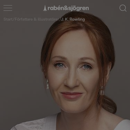
Start
/
Författare & illustratörer
/
J. K. Rowling