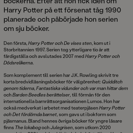
böckerna. Efter att hon fick idén om
Harry Potter på ett försenat tåg 1990
planerade och påbörjade hon serien
om sju böcker.
Den första,
Harry Potter och De vises sten
, kom ut i
Storbritannien 1997. Serien tog ytterligare tio år att
färdigställa och avslutades 2007 med
Harry Potter och
Dödsrelikerna
.
Som komplement till serien har J.K. Rowling skrivit tre
korta bredvidläsningsböcker för välgörenhet:
Quidditch
genom tiderna
,
Fantastiska vidunder och var man hittar dem
och
Barden Beedles berättelser
, till förmån för den
internationella barnrättsorganisationen Lumos. Hon har
också medverkat i arbetet med teaterpjäsen
Harry Potter
och Det fördömda barnet
, som gavs ut i bokform som
pjäsmanus. Bland hennes övriga böcker för yngre läsare
finns
The Ickabog
och
Julegrisen
, som utkom 2020