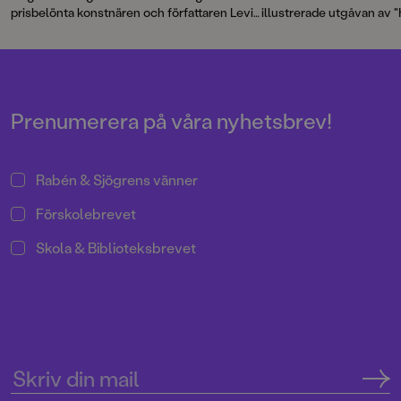
prisbelönta konstnären och författaren Levi
illustrerade utgåvan av 
Pinfold har fått i uppdrag att illustrera bok
Fenixorden" samtidigt i 2
sex och sju i J.K. Rowlings bokserie om
har arbetat med boken i 
Harry Potter.
Harry Potter och
under arbetets gång blev
Halvblodsprinsen
kommer att ges ut
det var dags att bjuda in e
samtidigt världen över i oktober 2026.
trollkarlsvärlden. Den gä
Packer – en etablerad o
Prenumerera på våra nyhetsbrev!
illustratör och Jims nära 
Rabén & Sjögrens vänner
Förskolebrevet
Skola & Biblioteksbrevet