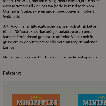
respektive 2021, och har blivit globala bästsäljare. Hon är
även författare till den bästsäljande kriminalserien om
Cormoran Strike, skriven under pseudonymen Robert
Galbraith.
J.K. Rowling har tilldelats många priser och utmärkelser
för sitt författarskap. Hon stödjer också ett stort antal
humanitära ändamål genom sin stiftelse Volant och är
grundare av den internationella barnrättsorganisationen
Lumos.
Mer information om J.K. Rowling finns på jkrowling.com.
Relaterat
OM BOKEN
OM BOKEN
En rolig, informativ guide till
En rolig, informativ 