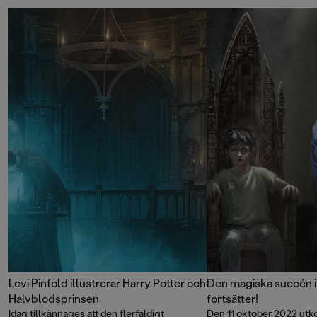
Levi Pinfold illustrerar Harry Potter och
Den magiska succén i
Halvblodsprinsen
fortsätter!
Idag tillkännages att den flerfaldigt
Den 11 oktober 2022 ut