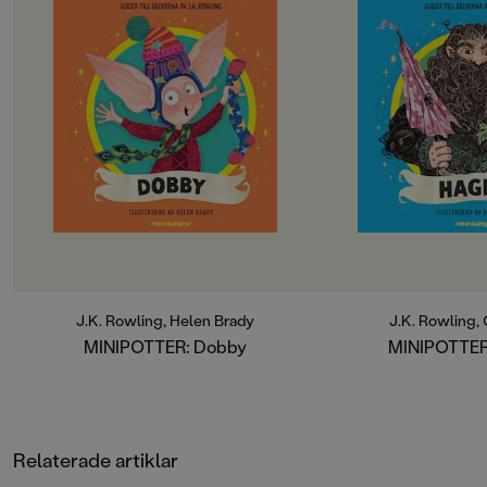
Harry Potter-världen med alla sina
Harry Potter-världen
oförglömliga karaktärer och platser.
oförglömliga karaktä
För de nya Harry Potter-läsarna
För de nya Harry Po
som ännu inte upptäckt
som ännu inte uppt
trollkarlsvärlden!
trollkarlsvärlden!
När träffades Dobby och Harry
Vad har Hagrid i sin
Potter? Varför är strumpor det bästa
många husdjur har 
Dobby vet, och hur fick han jobb på
undervisar han i på
Hogwarts?I serien MINIPOTTER
serien MINIPOTTER 
kan du läsa mer om Dobby och de
mer om Hagrid och 
andra karaktärerna i J.K. Rowlings
karaktärerna i J.K. 
fantastiska trollkarlsvärld. Gör dig
fantastiska trollkarl
redo för svävande tårtor, knasiga
redo för högfärdiga 
katastrofer och en väldigt modig
bedårande babydraka
husalf ...En värld av magi, äventyr
väldigt användbart 
och vänskap
...En värld av magi,
J.K. Rowling, Helen Brady
J.K. Rowling, 
väntar!Fyrfärgsillustrationer av
vänskap
MINIPOTTER: Dobby
MINIPOTTER
Helen Brady.
väntar!Fyrfärgsillus
Olia Muza.
Relaterade artiklar