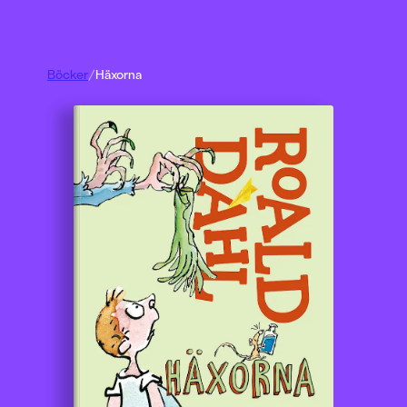
Böcker
/
Häxorna