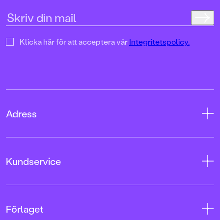
Klicka här för att acceptera vår
Integritetspolicy.
Adress
Adress
Kundservice
08-769 88 00
Tryckerigatan 4
Kontakta oss
Förlaget
103 12 Stockholm
Kundservice