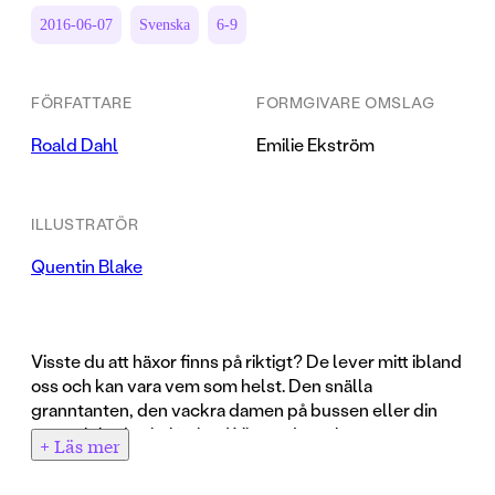
2016-06-07
Svenska
6-9
FÖRFATTARE
FORMGIVARE OMSLAG
Roald Dahl
Emilie Ekström
ILLUSTRATÖR
Quentin Blake
Visste du att häxor finns på riktigt? De lever mitt ibland
oss och kan vara vem som helst. Den snälla
granntanten, den vackra damen på bussen eller din
egen älskade skolfröken! Visste du att häxor är
+ Läs mer
omöjliga att upptäcka om man inte känner till de rätta
ledtrådarna? Och framför allt,
och detta är det