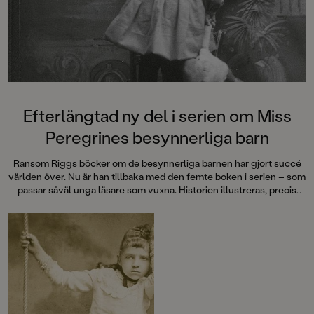
Efterlängtad ny del i serien om Miss
Peregrines besynnerliga barn
Ransom Riggs böcker om de besynnerliga barnen har gjort succé
världen över. Nu är han tillbaka med den femte boken i serien – som
passar såväl unga läsare som vuxna. Historien illustreras, precis
som i de tidigare böckerna, av märkliga fotografier som författaren
fyndade med sin mormor.