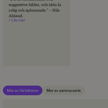
ORIGINALSPRÅK
suggestiva bilder, och idén är
Engelska
En besynnerlig historia med 50 nya märkliga foton, ett
rolig och spännande." – Nils
äventyr som kan läsas av alla från 12 år och uppåt.
Ahland.
ÖVERSÄTTARE
+ Läs mer
Jan Risheden
SPRÅK
Svenska
SERIE
Miss Peregrine
PUBLICERINGSDATUM
2016-06-30
LÄSORDNING
3
Mer av författaren
Mer av samma serie
Produktion
Produktdetaljer