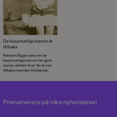
De besynnerliga barnen är
tillbaka
Ransom Riggs serie om de
besynnerliga barnen har gjort
succé världen över. Nu är han
tillbaka med den fristående
fortsättningen Dagarnas karta,
där nya faror väntar. Historien
illustreras, precis som i de
tidigare böckerna, av
egendomliga vintagefotografier
som han fyndade med sin
Prenumerera på våra nyhetsbrev!
mormor.