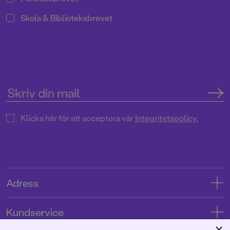
Skola & Biblioteksbrevet
Klicka här för att acceptera vår
Integritetspolicy.
Adress
Adress
Kundservice
08-769 88 00
×