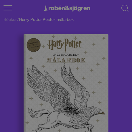
Böcker
/
Harry Potter Poster-målarbok