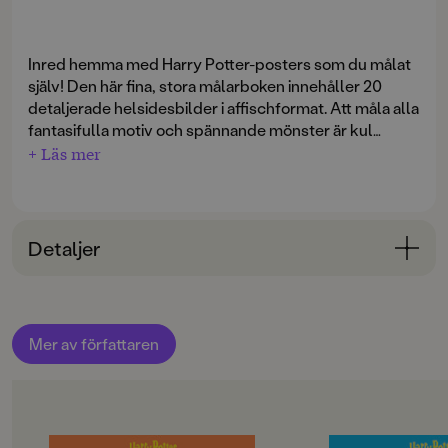
Inred hemma med Harry Potter-posters som du målat
själv! Den här fina, stora målarboken innehåller 20
detaljerade helsidesbilder i affischformat. Att måla alla
fantasifulla motiv och spännande mönster är kul
sysselsättning. När du är klar - riv ut och sätt upp på
+ Läs mer
väggen!
Detaljer
Bokinformation
ÅLDERSGRUPP
Mer av författaren
6-9
ORIGINALTITEL
Harry Potter Poster Coloring Book
OM BOKEN
OM BOKEN