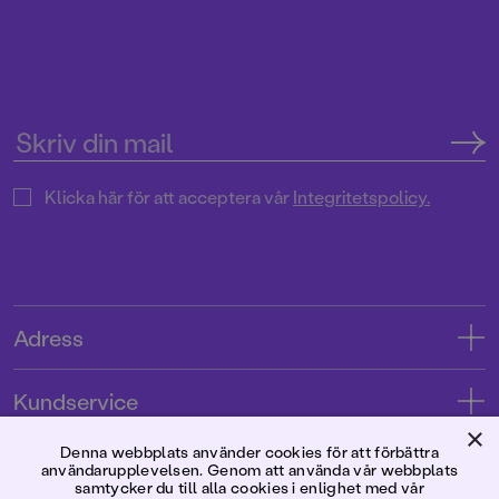
Klicka här för att acceptera vår
Integritetspolicy.
Adress
Adress
Kundservice
08-769 88 00
×
Kontakta oss
Denna webbplats använder cookies för att förbättra
Förlaget
Tryckerigatan 4
användarupplevelsen. Genom att använda vår webbplats
Kundservice
samtycker du till alla cookies i enlighet med vår