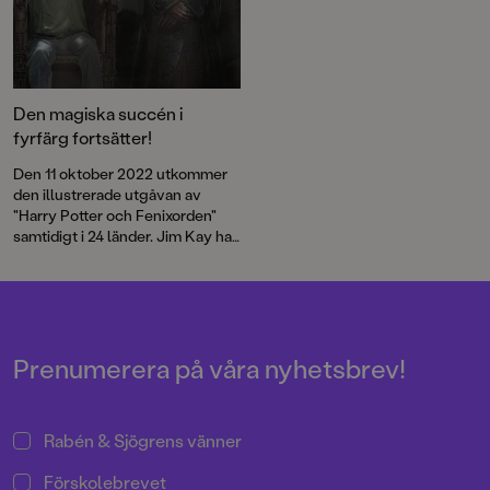
Den magiska succén i
fyrfärg fortsätter!
Den 11 oktober 2022 utkommer
den illustrerade utgåvan av
"Harry Potter och Fenixorden"
samtidigt i 24 länder. Jim Kay har
arbetat med boken i mer än två år
och under arbetets gång blev
det uppenbart att det var dags att
bjuda in en gästillustratör till
trollkarlsvärlden. Den gästen
blev Neil Packer – en etablerad
Prenumerera på våra nyhetsbrev!
och mångsidig illustratör och
Jims nära vän.
Rabén & Sjögrens vänner
Förskolebrevet