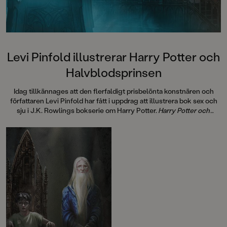
Levi Pinfold illustrerar Harry Potter och
Halvblodsprinsen
Idag tillkännages att den flerfaldigt prisbelönta konstnären och
författaren Levi Pinfold har fått i uppdrag att illustrera bok sex och
sju i J.K. Rowlings bokserie om Harry Potter.
Harry Potter och
Halvblodsprinsen
kommer att ges ut samtidigt världen över i
oktober 2026.