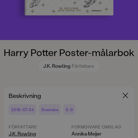
Harry Potter Poster-målarbok
J.K. Rowling
Författare
Beskrivning
2016-07-04
Svenska
6-9
FÖRFATTARE
FORMGIVARE OMSLAG
J.K. Rowling
Annika Meijer