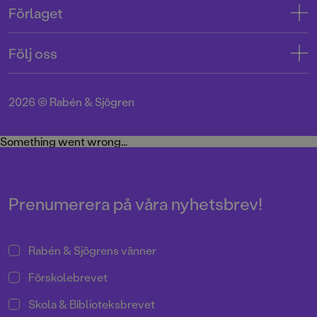
Förlaget
Tryckerigatan 4
Kundservice
Om oss
103 12 Stockholm
Följ oss
Användarvillkor intressenter
Jobba hos oss
Org.nr: 556045-7748
Användarvillkor nyhetsbrev
Facebook
Manus
2026
©
Rabén & Sjögren
Integritetspolicy
Instagram
Medarbetare
Cookie Policy
Twitter
Something went wrong...
Miljö och hållbarhet
Pressrum
Prenumerera på våra nyhetsbrev!
Rabén & Sjögrens vänner
Förskolebrevet
Skola & Biblioteksbrevet